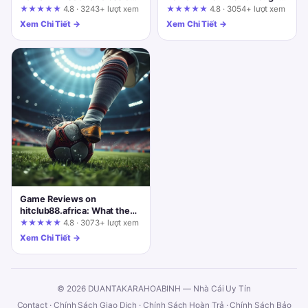
Card Gameplay and Rules
of Poker, Baccarat, and
★★★★★
4.8 · 3243+ lượt xem
★★★★★
4.8 · 3054+ lượt xem
Blackjack
Xem Chi Tiết →
Xem Chi Tiết →
Game Reviews on
hitclub88.africa: What the
Marketing Page Doesn't Tell
★★★★★
4.8 · 3073+ lượt xem
You
Xem Chi Tiết →
© 2026 DUANTAKARAHOABINH — Nhà Cái Uy Tín
Contact
·
Chính Sách Giao Dịch
·
Chính Sách Hoàn Trả
·
Chính Sách Bảo