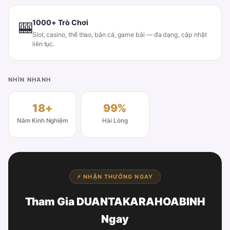
1000+ Trò Chơi
🎰
Slot, casino, thể thao, bắn cá, game bài — đa dạng, cập nhật
liên tục.
NHÌN NHANH
18+
99%
Năm Kinh Nghiệm
Hài Lòng
⚡ NHẬN THƯỞNG NGAY
Tham Gia DUANTAKARAHOABINH
Ngay