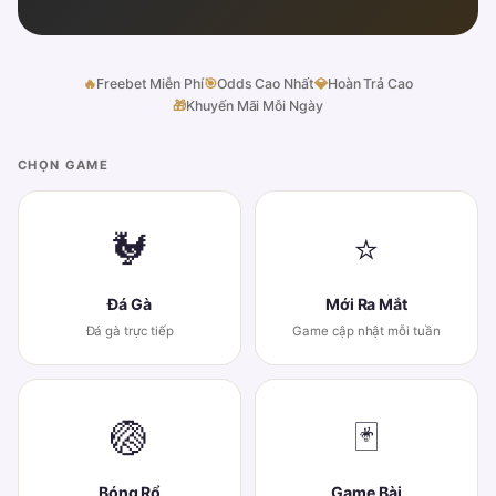
🔥
Freebet Miễn Phí
🎯
Odds Cao Nhất
💎
Hoàn Trả Cao
🎁
Khuyến Mãi Mỗi Ngày
CHỌN GAME
🐓
⭐
Đá Gà
Mới Ra Mắt
Đá gà trực tiếp
Game cập nhật mỗi tuần
🏐
🃏
Bóng Rổ
Game Bài