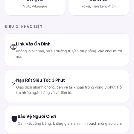
NBA, V-League
Poker, Tiến Lên, Phỏm
ĐIỀU GÌ KHÁC BIỆT
Link Vào Ổn Định
🌐
Không lo bị chặn, nhiều đường truyền dự phòng, vào chơi mượt
mà.
Nạp Rút Siêu Tốc 3 Phút
⚡
Giao dịch nhanh chóng, tiền về tài khoản trong vòng 3 phút. Hỗ
trợ nhiều ngân hàng và ví điện tử.
Bảo Vệ Người Chơi
🛡
Cam kết công bằng, không gian lận, minh bạch mọi giao dịch.