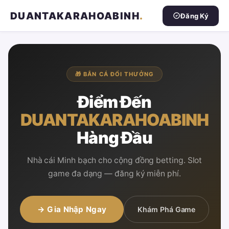
DUANTAKARAHOABINH
.
Đăng Ký
🎁 BẮN CÁ ĐỔI THƯỞNG
Điểm Đến
DUANTAKARAHOABINH
Hàng Đầu
Nhà cái Minh bạch cho cộng đồng betting. Slot
game đa dạng — đăng ký miễn phí.
→ Gia Nhập Ngay
Khám Phá Game