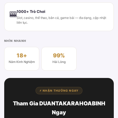
1000+ Trò Chơi
🎰
Slot, casino, thể thao, bắn cá, game bài — đa dạng, cập nhật
liên tục.
NHÌN NHANH
18+
99%
Năm Kinh Nghiệm
Hài Lòng
⚡ NHẬN THƯỞNG NGAY
Tham Gia DUANTAKARAHOABINH
Ngay