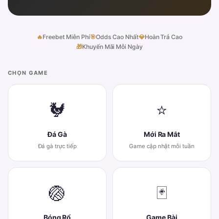
🔥
Freebet Miễn Phí
🎯
Odds Cao Nhất
💎
Hoàn Trả Cao
🎁
Khuyến Mãi Mỗi Ngày
CHỌN GAME
🐓
⭐
Đá Gà
Mới Ra Mắt
Đá gà trực tiếp
Game cập nhật mỗi tuần
🏐
🃏
Bóng Rổ
Game Bài