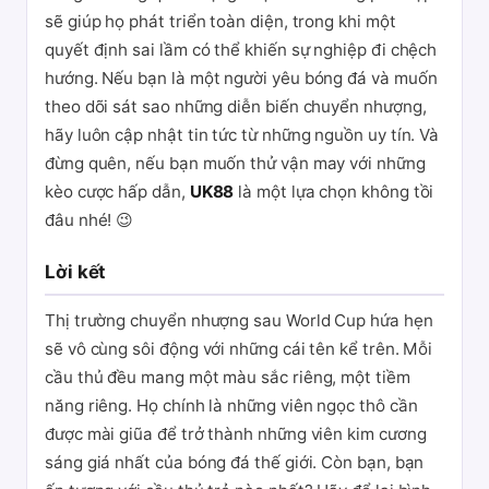
sẽ giúp họ phát triển toàn diện, trong khi một
quyết định sai lầm có thể khiến sự nghiệp đi chệch
hướng. Nếu bạn là một người yêu bóng đá và muốn
theo dõi sát sao những diễn biến chuyển nhượng,
hãy luôn cập nhật tin tức từ những nguồn uy tín. Và
đừng quên, nếu bạn muốn thử vận may với những
kèo cược hấp dẫn,
UK88
là một lựa chọn không tồi
đâu nhé! 😉
Lời kết
Thị trường chuyển nhượng sau World Cup hứa hẹn
sẽ vô cùng sôi động với những cái tên kể trên. Mỗi
cầu thủ đều mang một màu sắc riêng, một tiềm
năng riêng. Họ chính là những viên ngọc thô cần
được mài giũa để trở thành những viên kim cương
sáng giá nhất của bóng đá thế giới. Còn bạn, bạn