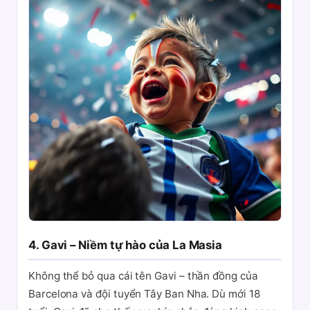
4. Gavi – Niềm tự hào của La Masia
Không thể bỏ qua cái tên Gavi – thần đồng của
Barcelona và đội tuyển Tây Ban Nha. Dù mới 18