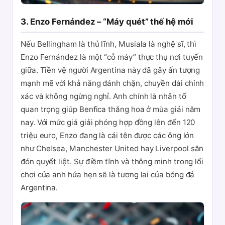
3. Enzo Fernández – “Máy quét” thế hệ mới
Nếu Bellingham là thủ lĩnh, Musiala là nghệ sĩ, thì
Enzo Fernández là một “cỗ máy” thực thụ nơi tuyến
giữa. Tiền vệ người Argentina này đã gây ấn tượng
mạnh mẽ với khả năng đánh chặn, chuyền dài chính
xác và không ngừng nghỉ. Anh chính là nhân tố
quan trọng giúp Benfica thăng hoa ở mùa giải năm
nay. Với mức giá giải phóng hợp đồng lên đến 120
triệu euro, Enzo đang là cái tên được các ông lớn
như Chelsea, Manchester United hay Liverpool săn
đón quyết liệt. Sự điềm tĩnh và thông minh trong lối
chơi của anh hứa hẹn sẽ là tương lai của bóng đá
Argentina.