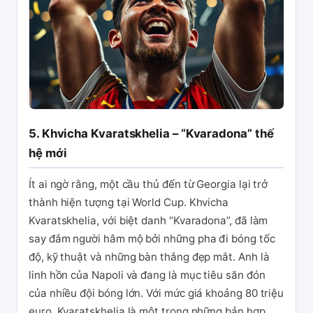
5. Khvicha Kvaratskhelia – “Kvaradona” thế
hệ mới
Ít ai ngờ rằng, một cầu thủ đến từ Georgia lại trở
thành hiện tượng tại World Cup. Khvicha
Kvaratskhelia, với biệt danh “Kvaradona”, đã làm
say đắm người hâm mộ bởi những pha đi bóng tốc
độ, kỹ thuật và những bàn thắng đẹp mắt. Anh là
linh hồn của Napoli và đang là mục tiêu săn đón
của nhiều đội bóng lớn. Với mức giá khoảng 80 triệu
euro, Kvaratskhelia là một trong những bản hợp