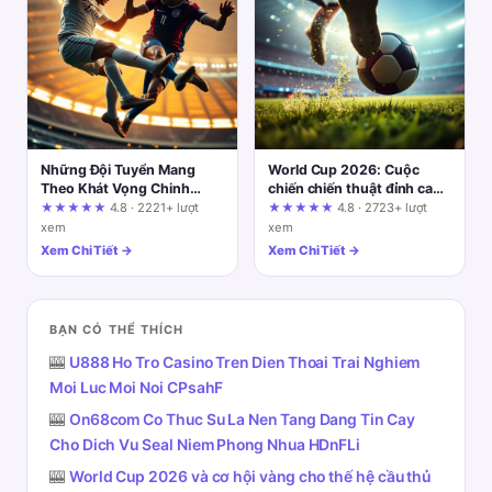
Những Đội Tuyển Mang
World Cup 2026: Cuộc
Theo Khát Vọng Chinh
chiến chiến thuật đỉnh cao
Phục Thế Giới
toàn cầu
★★★★★
4.8 · 2221+ lượt
★★★★★
4.8 · 2723+ lượt
xem
xem
Xem Chi Tiết →
Xem Chi Tiết →
BẠN CÓ THỂ THÍCH
🎰
U888 Ho Tro Casino Tren Dien Thoai Trai Nghiem
Moi Luc Moi Noi CPsahF
🎰
On68com Co Thuc Su La Nen Tang Dang Tin Cay
Cho Dich Vu Seal Niem Phong Nhua HDnFLi
🎰
World Cup 2026 và cơ hội vàng cho thế hệ cầu thủ