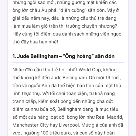
những ngôi sao mới, những gương mặt khiến các
ông lớn châu Âu phải “điên cuồng” săn đón. Vậy ở
giải đấu năm nay, đâu là những cầu thủ trẻ đang
làm mưa làm gió trên thị trường chuyển nhượng?
Hãy cùng tôi điểm qua danh sách những viên ngọc
thô đầy hứa hẹn nhé!
1. Jude Bellingham – “Ông hoàng” săn đón
Nhắc đến cầu thủ trẻ hot nhất World Cup, không
thể không kể đến Jude Bellingham. Dù mới 19 tuổi,
tiền vệ người Anh đã thể hiện bản lĩnh của một thủ
lĩnh thực thụ. Với lối chơi toàn diện, từ khả năng
tranh chấp, kiểm soát bóng đến những pha dứt
điểm xa như búa bổ, Bellingham đang là mục tiêu
số một của hàng loạt đội bóng lớn như Real Madrid,
Manchester City hay Liverpool. Mức giá của anh đã
vượt ngưỡng 100 triệu euro, và con số này hoàn