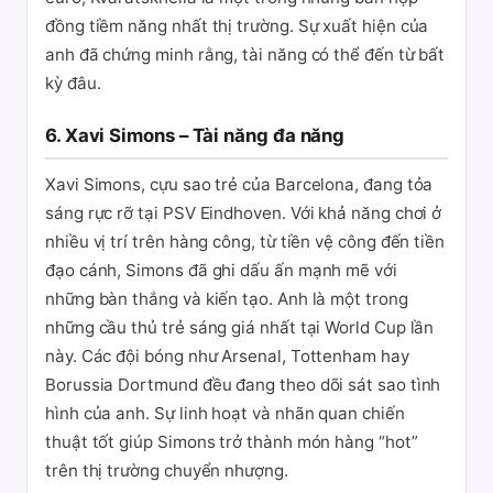
đồng tiềm năng nhất thị trường. Sự xuất hiện của
anh đã chứng minh rằng, tài năng có thể đến từ bất
kỳ đâu.
6. Xavi Simons – Tài năng đa năng
Xavi Simons, cựu sao trẻ của Barcelona, đang tỏa
sáng rực rỡ tại PSV Eindhoven. Với khả năng chơi ở
nhiều vị trí trên hàng công, từ tiền vệ công đến tiền
đạo cánh, Simons đã ghi dấu ấn mạnh mẽ với
những bàn thắng và kiến tạo. Anh là một trong
những cầu thủ trẻ sáng giá nhất tại World Cup lần
này. Các đội bóng như Arsenal, Tottenham hay
Borussia Dortmund đều đang theo dõi sát sao tình
hình của anh. Sự linh hoạt và nhãn quan chiến
thuật tốt giúp Simons trở thành món hàng “hot”
trên thị trường chuyển nhượng.