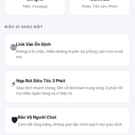
NBA, V-League
Poker, Tiến Lên, Phỏm
ĐIỀU GÌ KHÁC BIỆT
Link Vào Ổn Định
🌐
Không lo bị chặn, nhiều đường truyền dự phòng, vào chơi mượt
mà.
Nạp Rút Siêu Tốc 3 Phút
⚡
Giao dịch nhanh chóng, tiền về tài khoản trong vòng 3 phút. Hỗ
trợ nhiều ngân hàng và ví điện tử.
Bảo Vệ Người Chơi
🛡
Cam kết công bằng, không gian lận, minh bạch mọi giao dịch.