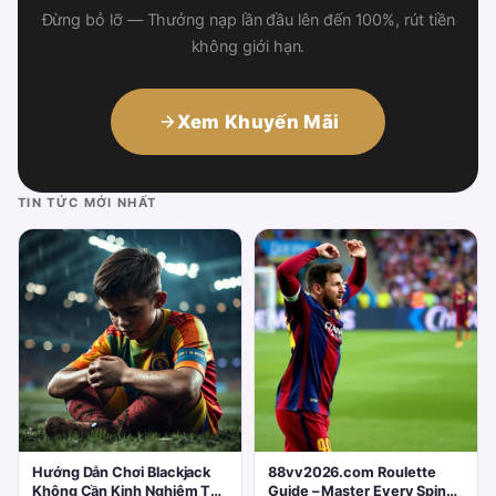
Đừng bỏ lỡ — Thưởng nạp lần đầu lên đến 100%, rút tiền
không giới hạn.
Xem Khuyến Mãi
TIN TỨC MỚI NHẤT
Hướng Dẫn Chơi Blackjack
88vv2026.com Roulette
Không Cần Kinh Nghiệm Tại
Guide – Master Every Spin