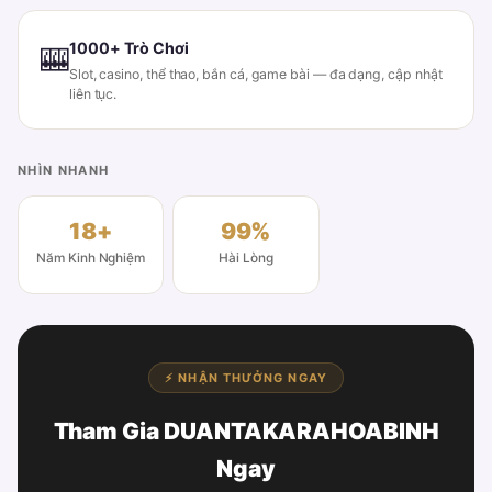
1000+ Trò Chơi
🎰
Slot, casino, thể thao, bắn cá, game bài — đa dạng, cập nhật
liên tục.
NHÌN NHANH
18+
99%
Năm Kinh Nghiệm
Hài Lòng
⚡ NHẬN THƯỞNG NGAY
Tham Gia DUANTAKARAHOABINH
Ngay