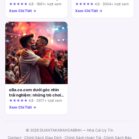
khó, nhịp chơi và rủi ro thực
Đánh giá độ khó, nhịp chơi
★★★★★
4.8 · 1861+ lượt xem
★★★★★
4.8 · 3004+ lượt xem
tế
và rủi ro từ góc nhìn quản lý
Xem Chi Tiết →
Xem Chi Tiết →
vốn
o8a.co.com dưới góc nhìn
trải nghiệm: những trò chơi
đáng thử và điều cần tự
★★★★★
4.8 · 2917+ lượt xem
kiểm chứng
Xem Chi Tiết →
© 2026 DUANTAKARAHOABINH — Nhà Cái Uy Tín
Contact
·
Chính Sách Giao Dịch
·
Chính Sách Hoàn Trả
·
Chính Sách Bảo