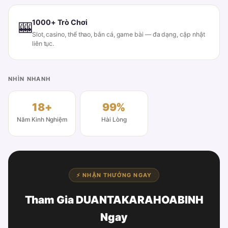
1000+ Trò Chơi
🎰
Slot, casino, thể thao, bắn cá, game bài — đa dạng, cập nhật
liên tục.
NHÌN NHANH
18+
99%
Năm Kinh Nghiệm
Hài Lòng
⚡ NHẬN THƯỞNG NGAY
Tham Gia DUANTAKARAHOABINH
Ngay