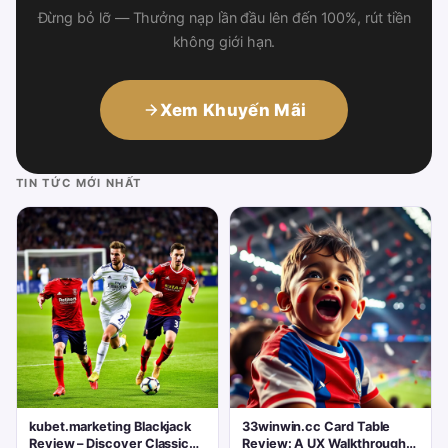
Đừng bỏ lỡ — Thưởng nạp lần đầu lên đến 100%, rút tiền
không giới hạn.
Xem Khuyến Mãi
TIN TỨC MỚI NHẤT
kubet.marketing Blackjack
33winwin.cc Card Table
Review – Discover Classic
Review: A UX Walkthrough