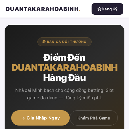
DUANTAKARAHOABINH
.
Đăng Ký
🎁 BẮN CÁ ĐỔI THƯỞNG
Điểm Đến
DUANTAKARAHOABINH
Hàng Đầu
Nhà cái Minh bạch cho cộng đồng betting. Slot
game đa dạng — đăng ký miễn phí.
→ Gia Nhập Ngay
Khám Phá Game