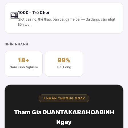
1000+ Trò Chơi
🎰
Slot, casino, thể thao, bắn cá, game bài — đa dạng, cập nhật
liên tục.
NHÌN NHANH
18+
99%
Năm Kinh Nghiệm
Hài Lòng
⚡ NHẬN THƯỞNG NGAY
Tham Gia DUANTAKARAHOABINH
Ngay