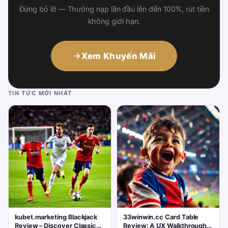
Đừng bỏ lỡ — Thưởng nạp lần đầu lên đến 100%, rút tiền
không giới hạn.
Xem Khuyến Mãi
TIN TỨC MỚI NHẤT
kubet.marketing Blackjack
33winwin.cc Card Table
Review – Discover Classic
Review: A UX Walkthrough