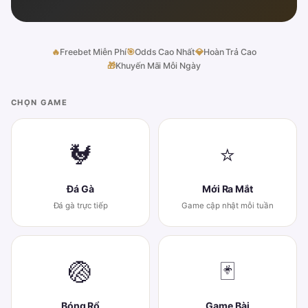
🔥
Freebet Miễn Phí
🎯
Odds Cao Nhất
💎
Hoàn Trả Cao
🎁
Khuyến Mãi Mỗi Ngày
CHỌN GAME
🐓
⭐
Đá Gà
Mới Ra Mắt
Đá gà trực tiếp
Game cập nhật mỗi tuần
🏐
🃏
Bóng Rổ
Game Bài