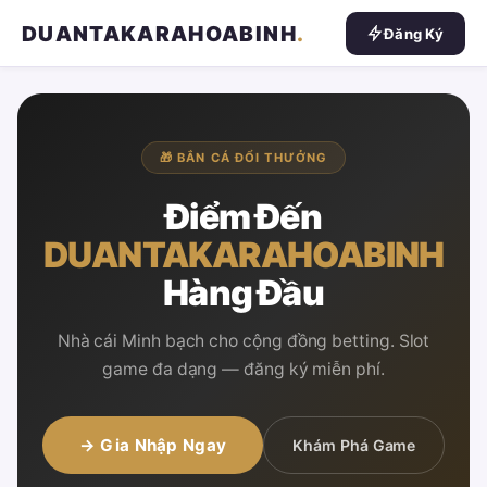
DUANTAKARAHOABINH
.
Đăng Ký
🎁 BẮN CÁ ĐỔI THƯỞNG
Điểm Đến
DUANTAKARAHOABINH
Hàng Đầu
Nhà cái Minh bạch cho cộng đồng betting. Slot
game đa dạng — đăng ký miễn phí.
→ Gia Nhập Ngay
Khám Phá Game