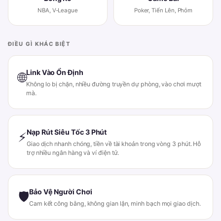
NBA, V-League
Poker, Tiến Lên, Phỏm
ĐIỀU GÌ KHÁC BIỆT
Link Vào Ổn Định
🌐
Không lo bị chặn, nhiều đường truyền dự phòng, vào chơi mượt
mà.
Nạp Rút Siêu Tốc 3 Phút
⚡
Giao dịch nhanh chóng, tiền về tài khoản trong vòng 3 phút. Hỗ
trợ nhiều ngân hàng và ví điện tử.
Bảo Vệ Người Chơi
🛡
Cam kết công bằng, không gian lận, minh bạch mọi giao dịch.