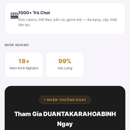
1000+ Trò Chơi
🎰
Slot, casino, thể thao, bắn cá, game bài — đa dạng, cập nhật
liên tục.
NHÌN NHANH
18+
99%
Năm Kinh Nghiệm
Hài Lòng
⚡ NHẬN THƯỞNG NGAY
Tham Gia DUANTAKARAHOABINH
Ngay