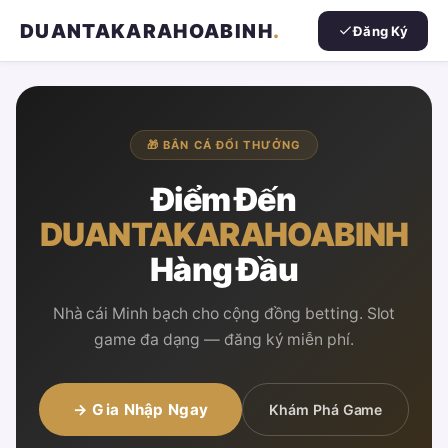
DUANTAKARAHOABINH
.
Đăng Ký
🎁 BẮN CÁ ĐỔI THƯỞNG
Điểm Đến
DUANTAKARAHOABINH
Hàng Đầu
Nhà cái Minh bạch cho cộng đồng betting. Slot
game đa dạng — đăng ký miễn phí.
→ Gia Nhập Ngay
Khám Phá Game