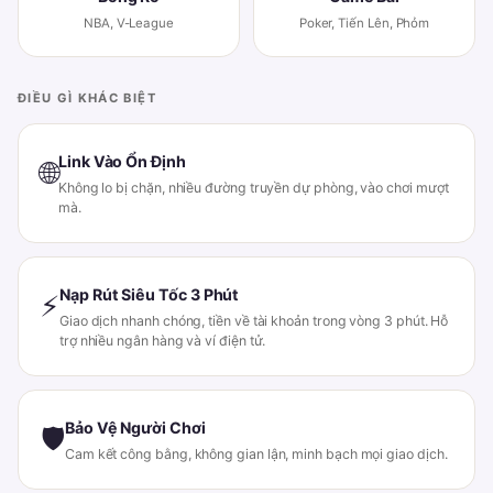
NBA, V-League
Poker, Tiến Lên, Phỏm
ĐIỀU GÌ KHÁC BIỆT
Link Vào Ổn Định
🌐
Không lo bị chặn, nhiều đường truyền dự phòng, vào chơi mượt
mà.
Nạp Rút Siêu Tốc 3 Phút
⚡
Giao dịch nhanh chóng, tiền về tài khoản trong vòng 3 phút. Hỗ
trợ nhiều ngân hàng và ví điện tử.
Bảo Vệ Người Chơi
🛡
Cam kết công bằng, không gian lận, minh bạch mọi giao dịch.