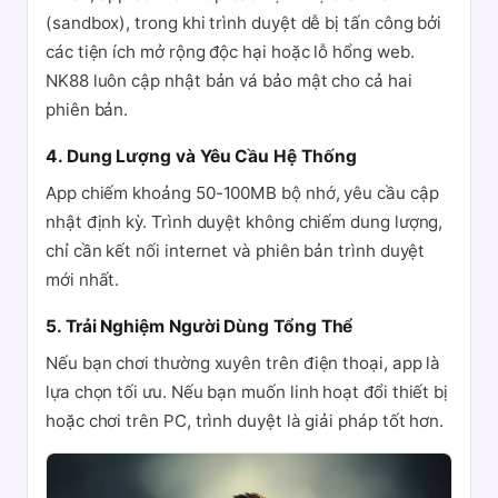
(sandbox), trong khi trình duyệt dễ bị tấn công bởi
các tiện ích mở rộng độc hại hoặc lỗ hổng web.
NK88 luôn cập nhật bản vá bảo mật cho cả hai
phiên bản.
4. Dung Lượng và Yêu Cầu Hệ Thống
App chiếm khoảng 50-100MB bộ nhớ, yêu cầu cập
nhật định kỳ. Trình duyệt không chiếm dung lượng,
chỉ cần kết nối internet và phiên bản trình duyệt
mới nhất.
5. Trải Nghiệm Người Dùng Tổng Thể
Nếu bạn chơi thường xuyên trên điện thoại, app là
lựa chọn tối ưu. Nếu bạn muốn linh hoạt đổi thiết bị
hoặc chơi trên PC, trình duyệt là giải pháp tốt hơn.