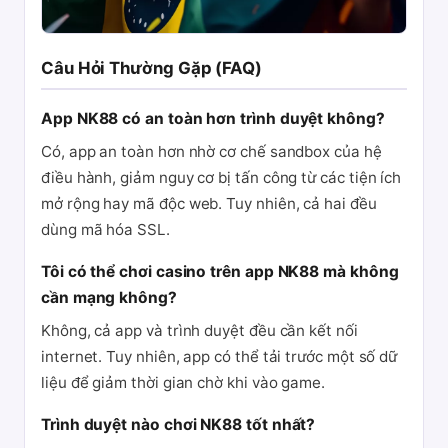
Câu Hỏi Thường Gặp (FAQ)
App NK88 có an toàn hơn trình duyệt không?
Có, app an toàn hơn nhờ cơ chế sandbox của hệ
điều hành, giảm nguy cơ bị tấn công từ các tiện ích
mở rộng hay mã độc web. Tuy nhiên, cả hai đều
dùng mã hóa SSL.
Tôi có thể chơi casino trên app NK88 mà không
cần mạng không?
Không, cả app và trình duyệt đều cần kết nối
internet. Tuy nhiên, app có thể tải trước một số dữ
liệu để giảm thời gian chờ khi vào game.
Trình duyệt nào chơi NK88 tốt nhất?