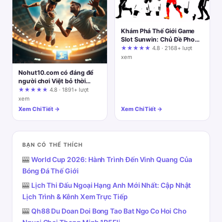
Khám Phá Thế Giới Game
Slot Sunwin: Chủ Đề Phong
Phú, Đồ Họa Đẹp Mắt
★★★★★
4.8 · 2168+ lượt
xem
Nohut10.com có đáng để
người chơi Việt bỏ thời
gian? Góc nhìn trải nghiệm
★★★★★
4.8 · 1891+ lượt
thực tế
xem
Xem Chi Tiết →
Xem Chi Tiết →
BẠN CÓ THỂ THÍCH
🎰
World Cup 2026: Hành Trình Đến Vinh Quang Của
Bóng Đá Thế Giới
🎰
Lịch Thi Đấu Ngoại Hạng Anh Mới Nhất: Cập Nhật
Lịch Trình & Kênh Xem Trực Tiếp
🎰
Qh88 Du Doan Doi Bong Tao Bat Ngo Co Hoi Cho