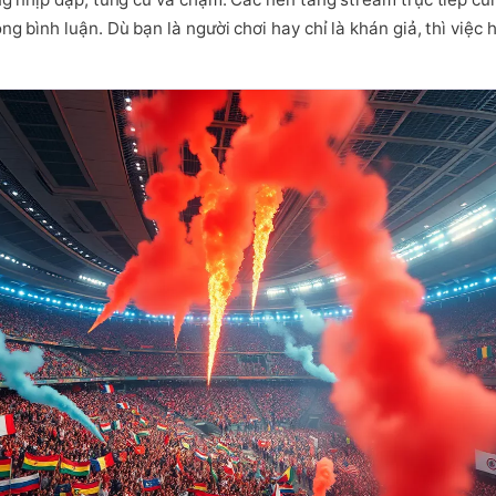
 bình luận. Dù bạn là người chơi hay chỉ là khán giả, thì việc