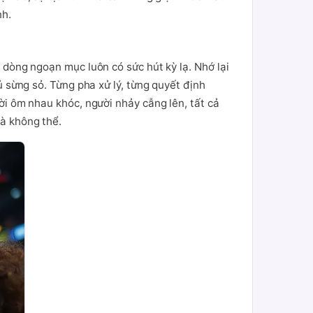
nh.
 dòng ngoạn mục luôn có sức hút kỳ lạ. Nhớ lại
ủ sừng sỏ. Từng pha xử lý, từng quyết định
ời ôm nhau khóc, người nhảy cẫng lên, tất cả
là không thể.