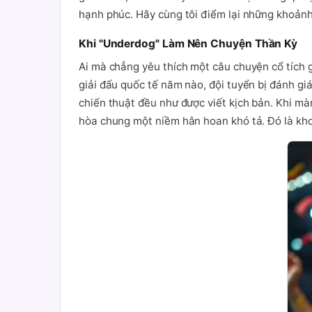
hạnh phúc. Hãy cùng tôi điểm lại những khoảnh
Khi "Underdog" Làm Nên Chuyện Thần Kỳ
Ai mà chẳng yêu thích một câu chuyện cổ tích g
giải đấu quốc tế năm nào, đội tuyển bị đánh gi
chiến thuật đều như được viết kịch bản. Khi mà
hòa chung một niềm hân hoan khó tả. Đó là kho