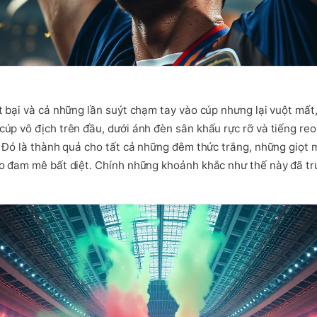
t bại và cả những lần suýt chạm tay vào cúp nhưng lại vuột mất
cúp vô địch trên đầu, dưới ánh đèn sân khấu rực rỡ và tiếng re
. Đó là thành quả cho tất cả những đêm thức trắng, những giọt 
ho đam mê bất diệt. Chính những khoảnh khắc như thế này đã t