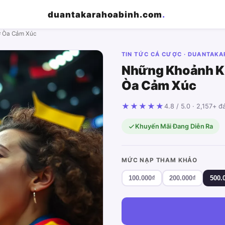
duantakarahoabinh.com
.
ỡ Òa Cảm Xúc
TIN TỨC CÁ CƯỢC · DUANTAK
Những Khoảnh K
Òa Cảm Xúc
★★★★★
4.8 / 5.0 · 2,157+ đ
Khuyến Mãi Đang Diễn Ra
MỨC NẠP THAM KHẢO
100.000₫
200.000₫
500.