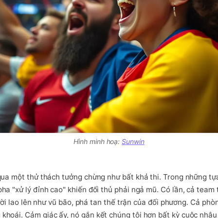
Hình minh hoạ:
Sunwin
 qua một thử thách tưởng chừng như bất khả thi. Trong những tự
a "xử lý đỉnh cao" khiến đối thủ phải ngả mũ. Có lần, cả team t
người lao lên như vũ bão, phá tan thế trận của đối phương. Cả ph
khoái. Cảm giác ấy, nó gắn kết chúng tôi hơn bất kỳ cuộc nhậu