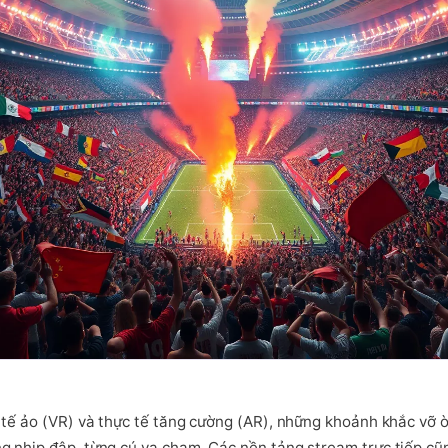
 tế ảo (VR) và thực tế tăng cường (AR), những khoảnh khắc vỡ 
g nhịp đập, từng cú va chạm. Các nền tảng stream trực tiếp c