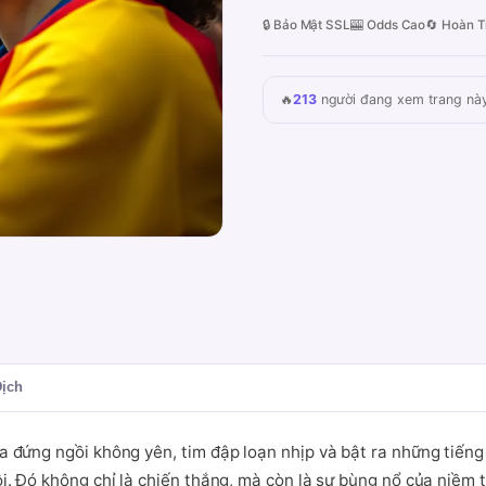
🔒 Bảo Mật SSL
🎰 Odds Cao
🔄 Hoàn T
🔥
213
người đang xem trang nà
Dịch
 đứng ngồi không yên, tim đập loạn nhịp và bật ra những tiếng
. Đó không chỉ là chiến thắng, mà còn là sự bùng nổ của niềm t