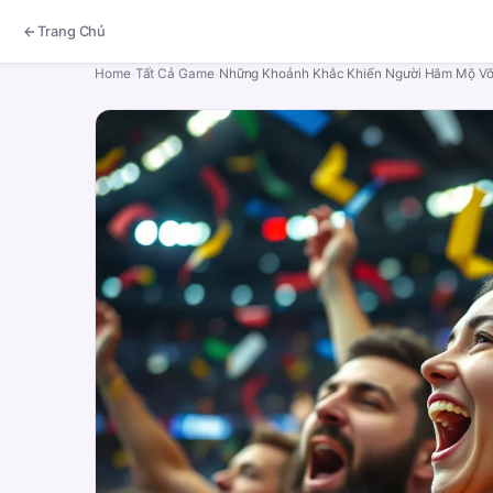
Trang Chủ
Home
›
Tất Cả Game
›
Những Khoảnh Khắc Khiến Người Hâm Mộ V