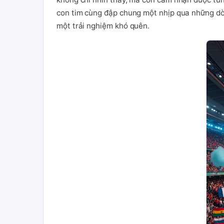
con tim cùng đập chung một nhịp qua những dòng
một trải nghiệm khó quên.