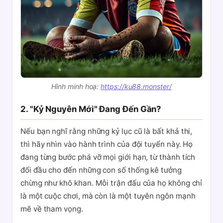
Hình minh hoạ:
https://ku88.monster/
2. "Kỷ Nguyên Mới" Đang Đến Gần?
Nếu bạn nghĩ rằng những kỷ lục cũ là bất khả thi,
thì hãy nhìn vào hành trình của đội tuyển này. Họ
đang từng bước phá vỡ mọi giới hạn, từ thành tích
đối đầu cho đến những con số thống kê tưởng
chừng như khô khan. Mỗi trận đấu của họ không chỉ
là một cuộc chơi, mà còn là một tuyên ngôn mạnh
mẽ về tham vọng.