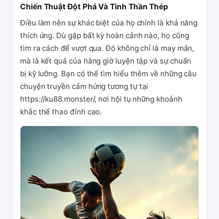
Chiến Thuật Đột Phá Và Tinh Thần Thép
Điều làm nên sự khác biệt của họ chính là khả năng
thích ứng. Dù gặp bất kỳ hoàn cảnh nào, họ cũng
tìm ra cách để vượt qua. Đó không chỉ là may mắn,
mà là kết quả của hàng giờ luyện tập và sự chuẩn
bị kỹ lưỡng. Bạn có thể tìm hiểu thêm về những câu
chuyện truyền cảm hứng tương tự tại
https://ku88.monster/, nơi hội tụ những khoảnh
khắc thể thao đỉnh cao.