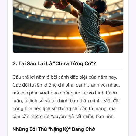
3. Tại Sao Lại Là "Chưa Từng Có"?
Câu trả lời nằm ở bối cảnh đặc biệt của năm nay.
Các đội tuyển không chỉ phải cạnh tranh với nhau,
mà còn phải vượt qua những áp lực vô hình từ dư
luận, từ lịch sử và từ chính bản thân mình. Một đội
bóng làm nên lịch sử không chỉ cần tài năng, mà
còn cần một chút "duyên" và rất nhiều bản lĩnh.
Những Đối Thủ "Nặng Ký" Đang Chờ