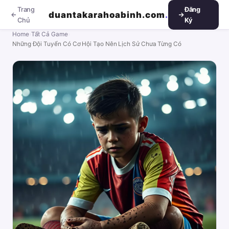
Trang
Đăng
duantakarahoabinh.com
.
Chủ
Ký
Home
›
Tất Cả Game
›
Những Đội Tuyển Có Cơ Hội Tạo Nên Lịch Sử Chưa Từng Có