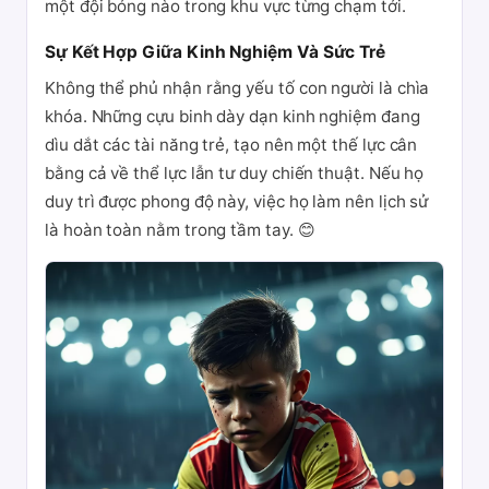
một đội bóng nào trong khu vực từng chạm tới.
Sự Kết Hợp Giữa Kinh Nghiệm Và Sức Trẻ
Không thể phủ nhận rằng yếu tố con người là chìa
khóa. Những cựu binh dày dạn kinh nghiệm đang
dìu dắt các tài năng trẻ, tạo nên một thế lực cân
bằng cả về thể lực lẫn tư duy chiến thuật. Nếu họ
duy trì được phong độ này, việc họ làm nên lịch sử
là hoàn toàn nằm trong tầm tay. 😊