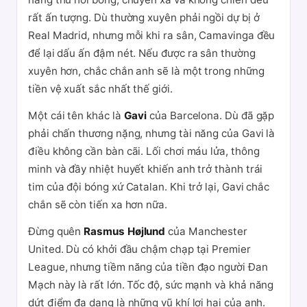
rất ấn tượng. Dù thường xuyên phải ngồi dự bị ở
Real Madrid, nhưng mỗi khi ra sân, Camavinga đều
để lại dấu ấn đậm nét. Nếu được ra sân thường
xuyên hơn, chắc chắn anh sẽ là một trong những
tiền vệ xuất sắc nhất thế giới.
Một cái tên khác là
Gavi
của Barcelona. Dù đã gặp
phải chấn thương nặng, nhưng tài năng của Gavi là
điều không cần bàn cãi. Lối chơi máu lửa, thông
minh và đầy nhiệt huyết khiến anh trở thành trái
tim của đội bóng xứ Catalan. Khi trở lại, Gavi chắc
chắn sẽ còn tiến xa hơn nữa.
Đừng quên
Rasmus Højlund
của Manchester
United. Dù có khởi đầu chậm chạp tại Premier
League, nhưng tiềm năng của tiền đạo người Đan
Mạch này là rất lớn. Tốc độ, sức mạnh và khả năng
dứt điểm đa dạng là những vũ khí lợi hại của anh.