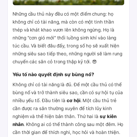
Những cầu thủ này đều có một điểm chung: họ
không chỉ có tài năng, mà còn có một tinh thần
thép và khát khao vươn lên không ngừng. Họ là
những "cơn gió mới" thổi luồng sinh khí vào làng
túc cầu. Và biết đâu đấy, trong số họ sẽ xuất hiện
những siêu sao tiếp theo, những người sẽ làm rung
chuyển các sân cỏ trong thập kỷ tới. 😎
Yếu tố nào quyết định sự bùng nổ?
Không chỉ có tài năng là đủ. Để một cầu thủ có thể
bùng nổ và trở thành siêu sao, cần có sự hội tụ của
nhiều yếu tố. Đầu tiên là
cơ hội
. Một cầu thủ trẻ
cần được ra sân thường xuyên để tích lũy kinh
nghiệm và thể hiện bản thân. Thứ hai là
sự kiên
nhẫn
. Không ai có thể thành công sau một đêm. Họ
cần thời gian để thích nghi, học hỏi và hoàn thiện.