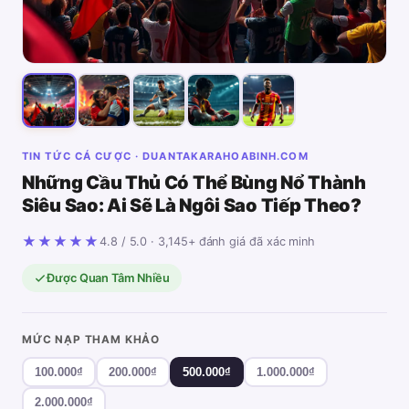
TIN TỨC CÁ CƯỢC · DUANTAKARAHOABINH.COM
Những Cầu Thủ Có Thể Bùng Nổ Thành
Siêu Sao: Ai Sẽ Là Ngôi Sao Tiếp Theo?
★★★★★
4.8 / 5.0 · 3,145+ đánh giá đã xác minh
Được Quan Tâm Nhiều
MỨC NẠP THAM KHẢO
100.000₫
200.000₫
500.000₫
1.000.000₫
2.000.000₫