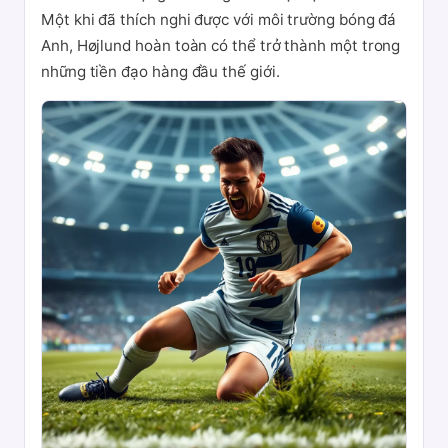
Một khi đã thích nghi được với môi trường bóng đá
Anh, Højlund hoàn toàn có thể trở thành một trong
những tiền đạo hàng đầu thế giới.