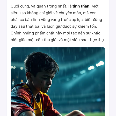
Cuối cùng, và quan trọng nhất, là
tinh thần
. Một
siêu sao không chỉ giỏi về chuyên môn, mà còn
phải có bản lĩnh vững vàng trước áp lực, biết đứng
dậy sau thất bại và luôn giữ được sự khiêm tốn.
Chính những phẩm chất này mới tạo nên sự khác
biệt giữa một cầu thủ giỏi và một siêu sao thực thụ.