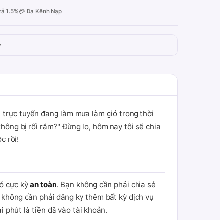
rả 1.5%
💳 Đa Kênh Nạp
y
 trực tuyến đang làm mưa làm gió trong thời
hông bị rối rắm?" Đừng lo, hôm nay tôi sẽ chia
c rồi!
nó cực kỳ
an toàn
. Bạn không cần phải chia sẻ
n không cần phải đăng ký thêm bất kỳ dịch vụ
 phút là tiền đã vào tài khoản.