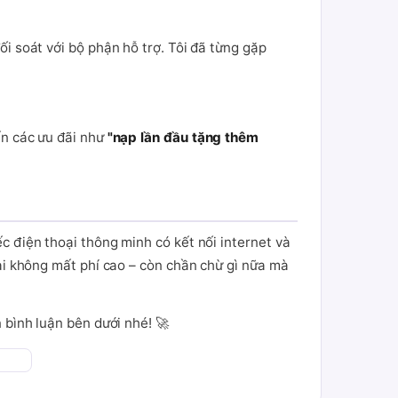
i soát với bộ phận hỗ trợ. Tôi đã từng gặp
ến các ưu đãi như
"nạp lần đầu tặng thêm
c điện thoại thông minh có kết nối internet và
lại không mất phí cao – còn chần chừ gì nữa mà
 bình luận bên dưới nhé! 🚀