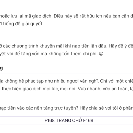
ặc lưu lại mã giao dịch. Điều này sẽ rất hữu ích nếu bạn cần đố
 tiếng để giải quyết.
ỡ các chương trình khuyến mãi khi nạp tiền lần đầu. Hãy để ý đ
uyệt vời để tăng vốn mà không tốn thêm chi phí. 😉
ng
a không hề phức tạp như nhiều người vẫn nghĩ. Chỉ với một chiế
thực hiện giao dịch mọi lúc, mọi nơi. Vừa nhanh, vừa an toàn, 
ạp tiền vào các nền tảng trực tuyến? Hãy chia sẻ với tôi ở phần