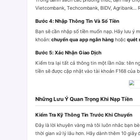
Vietcombank, Techcombank, BIDV, Agribank... 
Bước 4: Nhập Thông Tin Và Số Tiền
Bạn sẽ cần nhập số tiền muốn nạp. Hãy lưu ý mứ
khoản:
chuyển qua app ngân hàng
hoặc
quét
Bước 5: Xác Nhận Giao Dịch
Kiểm tra lại tất cả thông tin một lần nữa: tên 
tiền sẽ được cập nhật vào tài khoản F168 của b
Những Lưu Ý Quan Trọng Khi Nạp Tiền
Kiểm Tra Kỹ Thông Tin Trước Khi Chuyển
Đây là lời khuyên vàng mà tôi luôn nhắc bạn bè
thời gian xử lý lâu hơn. Hãy dành thêm 10 giây đ