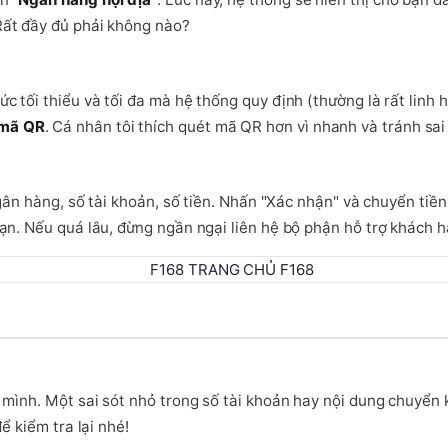
Rất đầy đủ phải không nào?
c tối thiểu và tối đa mà hệ thống quy định (thường là rất linh 
 mã QR
. Cá nhân tôi thích quét mã QR hơn vì nhanh và tránh sai 
ngân hàng, số tài khoản, số tiền. Nhấn "Xác nhận" và chuyển tiề
ạn. Nếu quá lâu, đừng ngần ngại liên hệ bộ phận hỗ trợ khách 
 mình. Một sai sót nhỏ trong số tài khoản hay nội dung chuyển 
ể kiểm tra lại nhé!