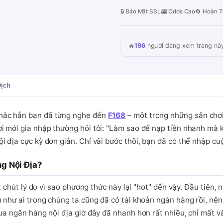
🔒 Bảo Mật SSL
🎰 Odds Cao
🔄 Hoàn T
🔥
196
người đang xem trang nà
Dịch
Chắc hẳn bạn đã từng nghe đến
F168
– một trong những sân chơi
i mới gia nhập thường hỏi tôi: "Làm sao để nạp tiền nhanh mà k
 địa cực kỳ đơn giản. Chỉ vài bước thôi, bạn đã có thể nhập cuộ
g Nội Địa?
ột chút lý do vì sao phương thức này lại "hot" đến vậy. Đầu tiên, 
u như ai trong chúng ta cũng đã có tài khoản ngân hàng rồi, nê
ua ngân hàng nội địa giờ đây đã nhanh hơn rất nhiều, chỉ mất vài