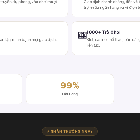
 truyền dự phòng, vào chơi mượt
Giao dịch nhanh chóng, tiền về 
trợ nhiều ngân hàng và ví điện t
1000+ Trò Chơi
🎰
n lận, minh bạch mọi giao dịch.
Slot, casino, thể thao, bắn cá
liên tục.
99%
Hài Lòng
⚡ NHẬN THƯỞNG NGAY