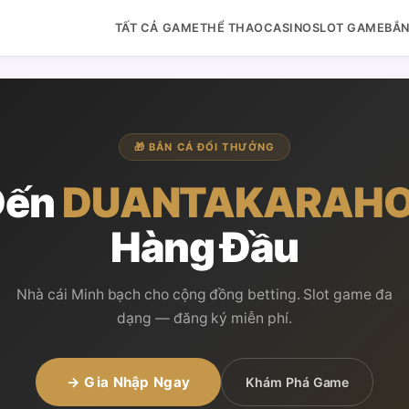
TẤT CẢ GAME
THỂ THAO
CASINO
SLOT GAME
BẮN
🎁 BẮN CÁ ĐỔI THƯỞNG
Đến
DUANTAKARAHO
Hàng Đầu
Nhà cái Minh bạch cho cộng đồng betting. Slot game đa
dạng — đăng ký miễn phí.
→ Gia Nhập Ngay
Khám Phá Game