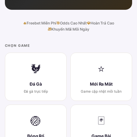
🔥
Freebet Miễn Phí
🎯
Odds Cao Nhất
💎
Hoàn Trả Cao
🎁
Khuyến Mãi Mỗi Ngày
CHỌN GAME
🐓
⭐
Đá Gà
Mới Ra Mắt
Đá gà trực tiếp
Game cập nhật mỗi tuần
🏐
🃏
Bóng Rổ
Game Bài