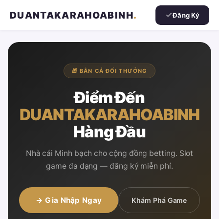
DUANTAKARAHOABINH
.
Đăng Ký
🎁 BẮN CÁ ĐỔI THƯỞNG
Điểm Đến
DUANTAKARAHOABINH
Hàng Đầu
Nhà cái Minh bạch cho cộng đồng betting. Slot
game đa dạng — đăng ký miễn phí.
→ Gia Nhập Ngay
Khám Phá Game