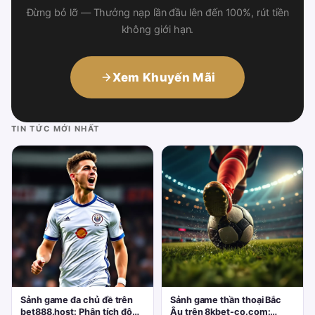
Đừng bỏ lỡ — Thưởng nạp lần đầu lên đến 100%, rút tiền
không giới hạn.
Xem Khuyến Mãi
TIN TỨC MỚI NHẤT
Sảnh game đa chủ đề trên
Sảnh game thần thoại Bắc
bet888.host: Phân tích độ
Âu trên 8kbet-co.com: