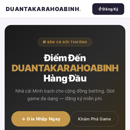
DUANTAKARAHOABINH
.
Đăng Ký
🎁 BẮN CÁ ĐỔI THƯỞNG
Điểm Đến
DUANTAKARAHOABINH
Hàng Đầu
Nhà cái Minh bạch cho cộng đồng betting. Slot
game đa dạng — đăng ký miễn phí.
→ Gia Nhập Ngay
Khám Phá Game