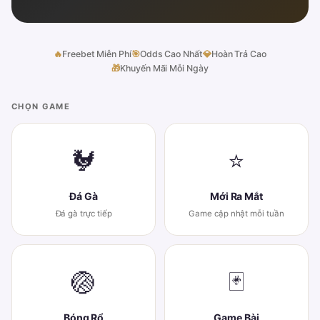
🔥
Freebet Miễn Phí
🎯
Odds Cao Nhất
💎
Hoàn Trả Cao
🎁
Khuyến Mãi Mỗi Ngày
CHỌN GAME
🐓
⭐
Đá Gà
Mới Ra Mắt
Đá gà trực tiếp
Game cập nhật mỗi tuần
🏐
🃏
Bóng Rổ
Game Bài