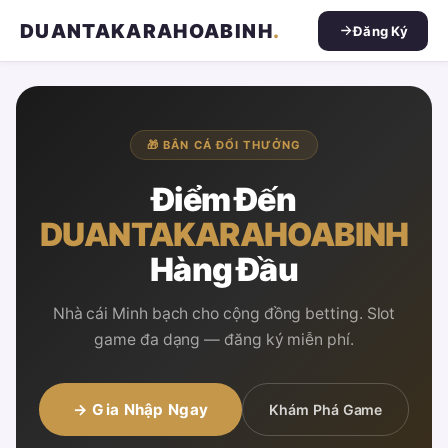
DUANTAKARAHOABINH
.
Đăng Ký
🎁 BẮN CÁ ĐỔI THƯỞNG
Điểm Đến
DUANTAKARAHOABINH
Hàng Đầu
Nhà cái Minh bạch cho cộng đồng betting. Slot
game đa dạng — đăng ký miễn phí.
→ Gia Nhập Ngay
Khám Phá Game