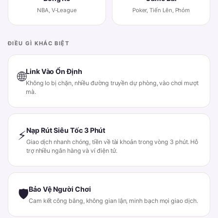
NBA, V-League
Poker, Tiến Lên, Phỏm
ĐIỀU GÌ KHÁC BIỆT
Link Vào Ổn Định
🌐
Không lo bị chặn, nhiều đường truyền dự phòng, vào chơi mượt
mà.
Nạp Rút Siêu Tốc 3 Phút
⚡
Giao dịch nhanh chóng, tiền về tài khoản trong vòng 3 phút. Hỗ
trợ nhiều ngân hàng và ví điện tử.
Bảo Vệ Người Chơi
🛡
Cam kết công bằng, không gian lận, minh bạch mọi giao dịch.