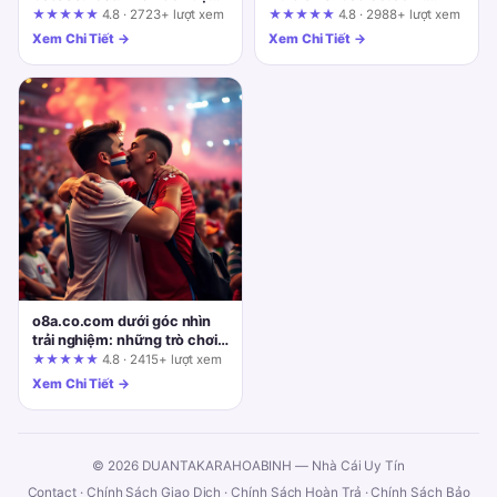
khó, nhịp chơi và rủi ro thực
Đánh giá độ khó, nhịp chơi
★★★★★
4.8 · 2723+ lượt xem
★★★★★
4.8 · 2988+ lượt xem
tế
và rủi ro từ góc nhìn quản lý
Xem Chi Tiết →
Xem Chi Tiết →
vốn
o8a.co.com dưới góc nhìn
trải nghiệm: những trò chơi
đáng thử và điều cần tự
★★★★★
4.8 · 2415+ lượt xem
kiểm chứng
Xem Chi Tiết →
© 2026 DUANTAKARAHOABINH — Nhà Cái Uy Tín
Contact
·
Chính Sách Giao Dịch
·
Chính Sách Hoàn Trả
·
Chính Sách Bảo