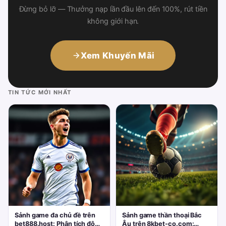
Đừng bỏ lỡ — Thưởng nạp lần đầu lên đến 100%, rút tiền
không giới hạn.
Xem Khuyến Mãi
TIN TỨC MỚI NHẤT
Sảnh game đa chủ đề trên
Sảnh game thần thoại Bắc
bet888.host: Phân tích độ
Âu trên 8kbet-co.com: