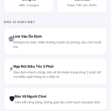
NBA, V-League
Poker, Tiến Lên, Phỏm
ĐIỀU GÌ KHÁC BIỆT
Link Vào Ổn Định
🌐
Không lo bị chặn, nhiều đường truyền dự phòng, vào chơi mượt
mà.
Nạp Rút Siêu Tốc 3 Phút
⚡
Giao dịch nhanh chóng, tiền về tài khoản trong vòng 3 phút. Hỗ
trợ nhiều ngân hàng và ví điện tử.
Bảo Vệ Người Chơi
🛡
Cam kết công bằng, không gian lận, minh bạch mọi giao dịch.