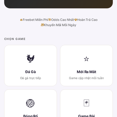
🔥
Freebet Miễn Phí
🎯
Odds Cao Nhất
💎
Hoàn Trả Cao
🎁
Khuyến Mãi Mỗi Ngày
CHỌN GAME
🐓
⭐
Đá Gà
Mới Ra Mắt
Đá gà trực tiếp
Game cập nhật mỗi tuần
🏐
🃏
Bóng Rổ
Game Bài