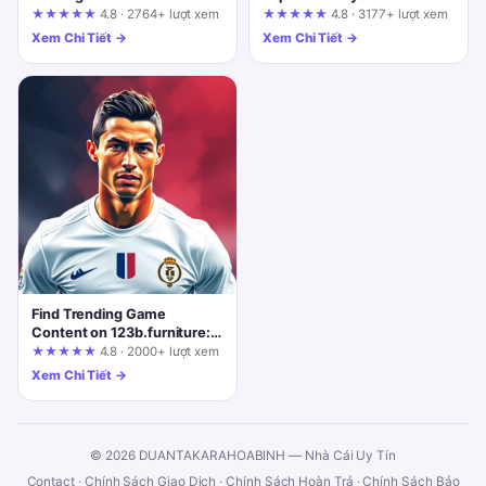
Co.com: A Risk-
Trending Game Content,
★★★★★
4.8 · 2764+ lượt xem
★★★★★
4.8 · 3177+ lượt xem
Management Review
Transparency, and Friction
Xem Chi Tiết →
Xem Chi Tiết →
Points
Find Trending Game
Content on 123b.furniture:
A UX Review of What You
★★★★★
4.8 · 2000+ lượt xem
Can Actually Verify
Xem Chi Tiết →
© 2026 DUANTAKARAHOABINH — Nhà Cái Uy Tín
Contact
·
Chính Sách Giao Dịch
·
Chính Sách Hoàn Trả
·
Chính Sách Bảo