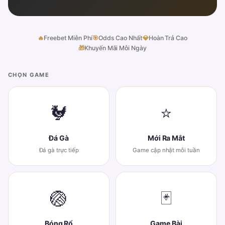
🔥
Freebet Miễn Phí
🎯
Odds Cao Nhất
💎
Hoàn Trả Cao
🎁
Khuyến Mãi Mỗi Ngày
CHỌN GAME
🐓
⭐
Đá Gà
Mới Ra Mắt
Đá gà trực tiếp
Game cập nhật mỗi tuần
🏐
🃏
Bóng Rổ
Game Bài