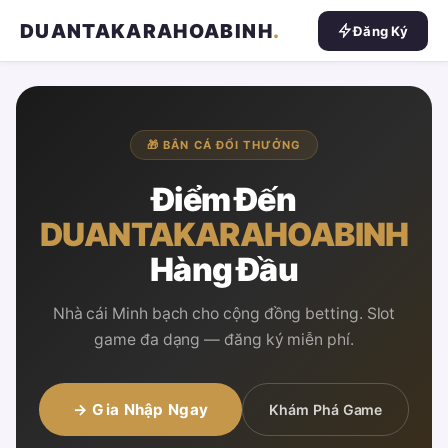
DUANTAKARAHOABINH
.
Đăng Ký
🎁 BẮN CÁ ĐỔI THƯỞNG
Điểm Đến
DUANTAKARAHOABINH
Hàng Đầu
Nhà cái Minh bạch cho cộng đồng betting. Slot
game đa dạng — đăng ký miễn phí.
→ Gia Nhập Ngay
Khám Phá Game