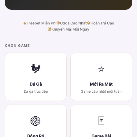
🔥
Freebet Miễn Phí
🎯
Odds Cao Nhất
💎
Hoàn Trả Cao
🎁
Khuyến Mãi Mỗi Ngày
CHỌN GAME
🐓
⭐
Đá Gà
Mới Ra Mắt
Đá gà trực tiếp
Game cập nhật mỗi tuần
🏐
🃏
Bóng Rổ
Game Bài