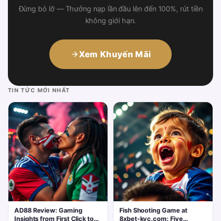
Đừng bỏ lỡ — Thưởng nạp lần đầu lên đến 100%, rút tiền
không giới hạn.
Xem Khuyến Mãi
TIN TỨC MỚI NHẤT
AD88 Review: Gaming
Fish Shooting Game at
Insights from First Click to
8xbet-kyc.com: Five