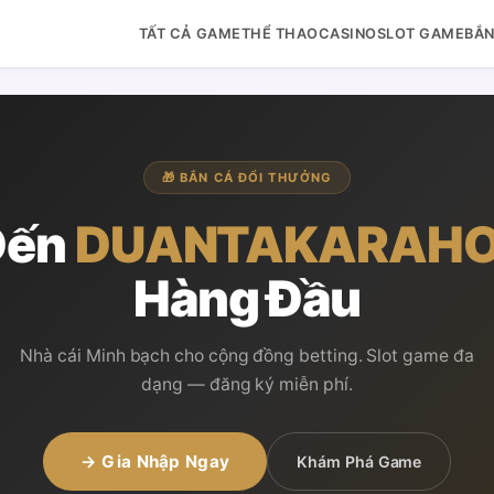
TẤT CẢ GAME
THỂ THAO
CASINO
SLOT GAME
BẮN
🎁 BẮN CÁ ĐỔI THƯỞNG
Đến
DUANTAKARAHO
Hàng Đầu
Nhà cái Minh bạch cho cộng đồng betting. Slot game đa
dạng — đăng ký miễn phí.
→ Gia Nhập Ngay
Khám Phá Game