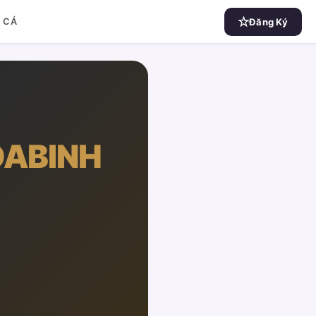
Đăng Ký
 CÁ
ABINH