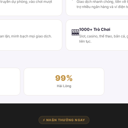
 truyền dự phòng, vào chơi mượt
Giao dịch nhanh chóng, tiền về 
trợ nhiều ngân hàng và ví điện t
1000+ Trò Chơi
🎰
n lận, minh bạch mọi giao dịch.
Slot, casino, thể thao, bắn cá
liên tục.
99%
Hài Lòng
⚡ NHẬN THƯỞNG NGAY