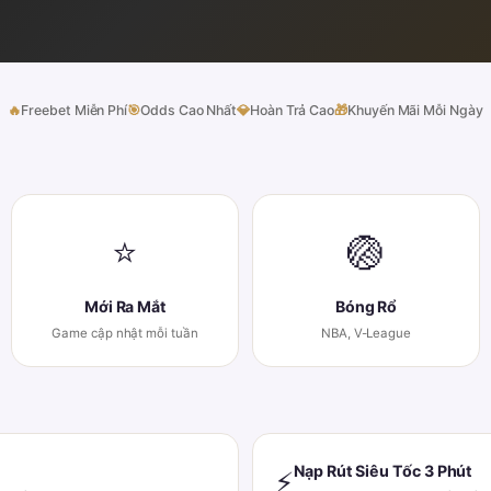
🔥
Freebet Miễn Phí
🎯
Odds Cao Nhất
💎
Hoàn Trả Cao
🎁
Khuyến Mãi Mỗi Ngày
⭐
🏐
Mới Ra Mắt
Bóng Rổ
Game cập nhật mỗi tuần
NBA, V-League
Nạp Rút Siêu Tốc 3 Phút
⚡