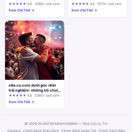
khó, nhịp chơi và rủi ro thực
Đánh giá độ khó, nhịp chơi
★★★★★
4.8 · 3388+ lượt xem
★★★★★
4.8 · 1979+ lượt xem
tế
và rủi ro từ góc nhìn quản lý
Xem Chi Tiết →
Xem Chi Tiết →
vốn
o8a.co.com dưới góc nhìn
trải nghiệm: những trò chơi
đáng thử và điều cần tự
★★★★★
4.8 · 3366+ lượt xem
kiểm chứng
Xem Chi Tiết →
© 2026 DUANTAKARAHOABINH — Nhà Cái Uy Tín
Contact
·
Chính Sách Giao Dịch
·
Chính Sách Hoàn Trả
·
Chính Sách Bảo