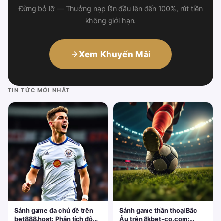
Đừng bỏ lỡ — Thưởng nạp lần đầu lên đến 100%, rút tiền
không giới hạn.
Xem Khuyến Mãi
TIN TỨC MỚI NHẤT
Sảnh game đa chủ đề trên
Sảnh game thần thoại Bắc
bet888.host: Phân tích độ
Âu trên 8kbet-co.com: