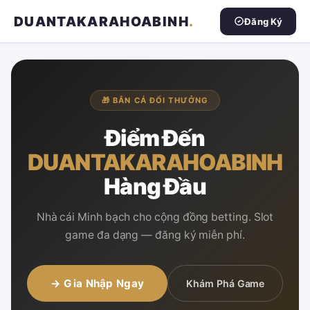
DUANTAKARAHOABINH
.
Đăng Ký
🎁 BẮN CÁ ĐỔI THƯỞNG
Điểm Đến
DUANTAKARAHOABINH
Hàng Đầu
Nhà cái Minh bạch cho cộng đồng betting. Slot
game đa dạng — đăng ký miễn phí.
→ Gia Nhập Ngay
Khám Phá Game