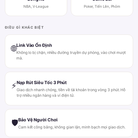
NBA, V-League
Poker, Tiến Lên, Phỏm
ĐIỀU GÌ KHÁC BIỆT
Link Vào Ổn Định
🌐
Không lo bị chặn, nhiều đường truyền dự phòng, vào chơi mượt
mà.
Nạp Rút Siêu Tốc 3 Phút
⚡
Giao dịch nhanh chóng, tiền về tài khoản trong vòng 3 phút. Hỗ
trợ nhiều ngân hàng và ví điện tử.
Bảo Vệ Người Chơi
🛡
Cam kết công bằng, không gian lận, minh bạch mọi giao dịch.