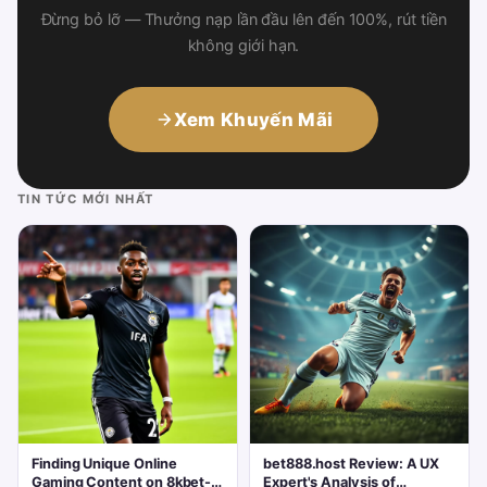
Đừng bỏ lỡ — Thưởng nạp lần đầu lên đến 100%, rút tiền
không giới hạn.
Xem Khuyến Mãi
TIN TỨC MỚI NHẤT
Finding Unique Online
bet888.host Review: A UX
Gaming Content on 8kbet-
Expert's Analysis of