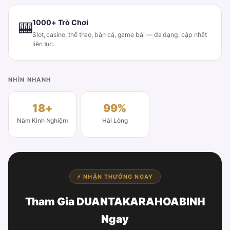
1000+ Trò Chơi
🎰
Slot, casino, thể thao, bắn cá, game bài — đa dạng, cập nhật
liên tục.
NHÌN NHANH
18+
99%
Năm Kinh Nghiệm
Hài Lòng
⚡ NHẬN THƯỞNG NGAY
Tham Gia DUANTAKARAHOABINH
Ngay