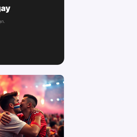
gay
ạn.