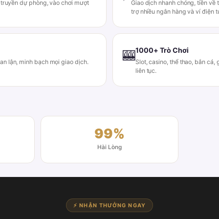
 truyền dự phòng, vào chơi mượt
Giao dịch nhanh chóng, tiền về 
trợ nhiều ngân hàng và ví điện t
1000+ Trò Chơi
🎰
n lận, minh bạch mọi giao dịch.
Slot, casino, thể thao, bắn cá
liên tục.
99%
Hài Lòng
⚡ NHẬN THƯỞNG NGAY