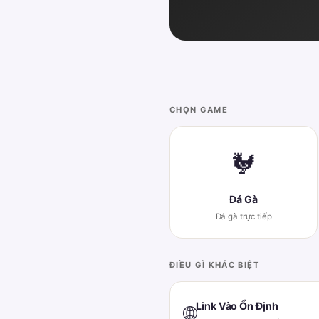
CHỌN GAME
🐓
Đá Gà
Đá gà trực tiếp
ĐIỀU GÌ KHÁC BIỆT
Link Vào Ổn Định
🌐