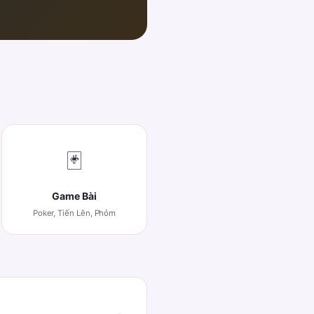
🃏
Game Bài
Poker, Tiến Lên, Phỏm