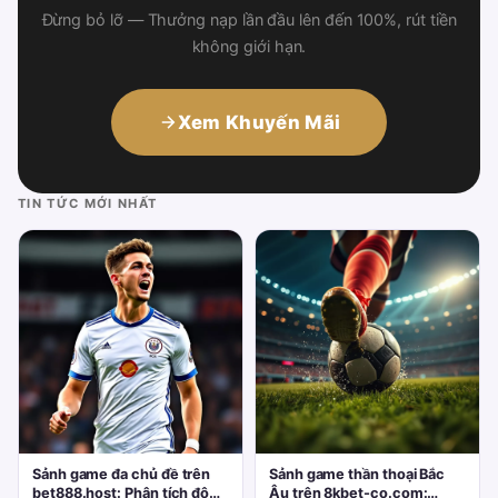
Đừng bỏ lỡ — Thưởng nạp lần đầu lên đến 100%, rút tiền
không giới hạn.
Xem Khuyến Mãi
TIN TỨC MỚI NHẤT
Sảnh game đa chủ đề trên
Sảnh game thần thoại Bắc
bet888.host: Phân tích độ
Âu trên 8kbet-co.com: