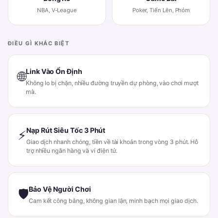
NBA, V-League
Poker, Tiến Lên, Phỏm
ĐIỀU GÌ KHÁC BIỆT
Link Vào Ổn Định
🌐
Không lo bị chặn, nhiều đường truyền dự phòng, vào chơi mượt
mà.
Nạp Rút Siêu Tốc 3 Phút
⚡
Giao dịch nhanh chóng, tiền về tài khoản trong vòng 3 phút. Hỗ
trợ nhiều ngân hàng và ví điện tử.
Bảo Vệ Người Chơi
🛡
Cam kết công bằng, không gian lận, minh bạch mọi giao dịch.