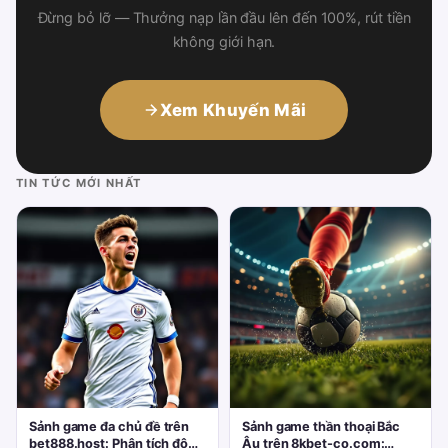
Đừng bỏ lỡ — Thưởng nạp lần đầu lên đến 100%, rút tiền
không giới hạn.
Xem Khuyến Mãi
TIN TỨC MỚI NHẤT
Sảnh game đa chủ đề trên
Sảnh game thần thoại Bắc
bet888.host: Phân tích độ
Âu trên 8kbet-co.com: