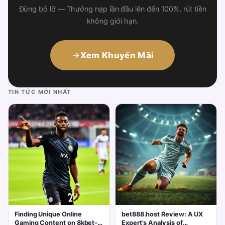
Đừng bỏ lỡ — Thưởng nạp lần đầu lên đến 100%, rút tiền
không giới hạn.
Xem Khuyến Mãi
TIN TỨC MỚI NHẤT
Finding Unique Online
bet888.host Review: A UX
Gaming Content on 8kbet-
Expert's Analysis of