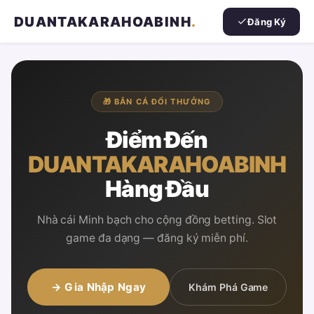
DUANTAKARAHOABINH
.
Đăng Ký
🎁 BẮN CÁ ĐỔI THƯỞNG
Điểm Đến
DUANTAKARAHOABINH
Hàng Đầu
Nhà cái Minh bạch cho cộng đồng betting. Slot
game đa dạng — đăng ký miễn phí.
→ Gia Nhập Ngay
Khám Phá Game