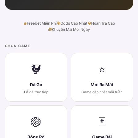
🔥
Freebet Miễn Phí
🎯
Odds Cao Nhất
💎
Hoàn Trả Cao
🎁
Khuyến Mãi Mỗi Ngày
CHỌN GAME
🐓
⭐
Đá Gà
Mới Ra Mắt
Đá gà trực tiếp
Game cập nhật mỗi tuần
🏐
🃏
Bóng Rổ
Game Bài