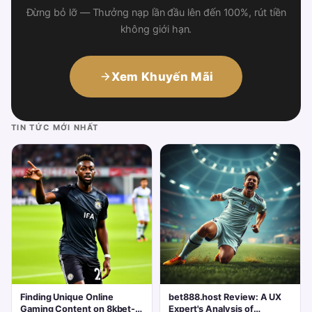
Đừng bỏ lỡ — Thưởng nạp lần đầu lên đến 100%, rút tiền
không giới hạn.
Xem Khuyến Mãi
TIN TỨC MỚI NHẤT
Finding Unique Online
bet888.host Review: A UX
Gaming Content on 8kbet-
Expert's Analysis of