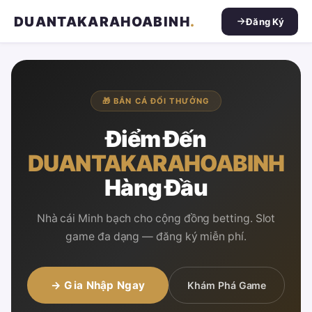
DUANTAKARAHOABINH
.
Đăng Ký
🎁 BẮN CÁ ĐỔI THƯỞNG
Điểm Đến
DUANTAKARAHOABINH
Hàng Đầu
Nhà cái Minh bạch cho cộng đồng betting. Slot
game đa dạng — đăng ký miễn phí.
→ Gia Nhập Ngay
Khám Phá Game