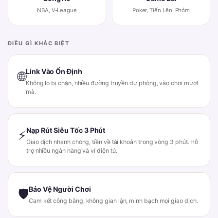
NBA, V-League
Poker, Tiến Lên, Phỏm
ĐIỀU GÌ KHÁC BIỆT
Link Vào Ổn Định
🌐
Không lo bị chặn, nhiều đường truyền dự phòng, vào chơi mượt
mà.
Nạp Rút Siêu Tốc 3 Phút
⚡
Giao dịch nhanh chóng, tiền về tài khoản trong vòng 3 phút. Hỗ
trợ nhiều ngân hàng và ví điện tử.
Bảo Vệ Người Chơi
🛡
Cam kết công bằng, không gian lận, minh bạch mọi giao dịch.