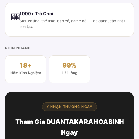
1000+ Trò Chơi
🎰
Slot, casino, thể thao, bắn cá, game bài — đa dạng, cập nhật
liên tục.
NHÌN NHANH
18+
99%
Năm Kinh Nghiệm
Hài Lòng
⚡ NHẬN THƯỞNG NGAY
Tham Gia DUANTAKARAHOABINH
Ngay