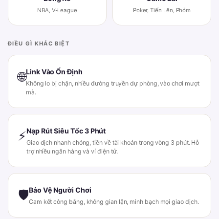
NBA, V-League
Poker, Tiến Lên, Phỏm
ĐIỀU GÌ KHÁC BIỆT
Link Vào Ổn Định
🌐
Không lo bị chặn, nhiều đường truyền dự phòng, vào chơi mượt
mà.
Nạp Rút Siêu Tốc 3 Phút
⚡
Giao dịch nhanh chóng, tiền về tài khoản trong vòng 3 phút. Hỗ
trợ nhiều ngân hàng và ví điện tử.
Bảo Vệ Người Chơi
🛡
Cam kết công bằng, không gian lận, minh bạch mọi giao dịch.