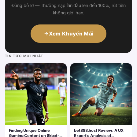
Đừng bỏ lỡ — Thưởng nạp lần đầu lên đến 100%, rút tiền
không giới hạn.
Xem Khuyến Mãi
TIN TỨC MỚI NHẤT
Finding Unique Online
bet888.host Review: A UX
Gaming Content on 8kbet-
Expert's Analysis of