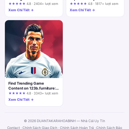
Co.com: A Risk-
Trending Game Content,
★★★★★
4.8 · 2404+ lượt xem
★★★★★
4.8 · 1817+ lượt xem
Management Review
Transparency, and Friction
Xem Chi Tiết →
Xem Chi Tiết →
Points
Find Trending Game
Content on 123b.furniture:
A UX Review of What You
★★★★★
4.8 · 3343+ lượt xem
Can Actually Verify
Xem Chi Tiết →
© 2026 DUANTAKARAHOABINH — Nhà Cái Uy Tín
Contact
·
Chính Sách Giao Dịch
·
Chính Sách Hoàn Trả
·
Chính Sách Bảo