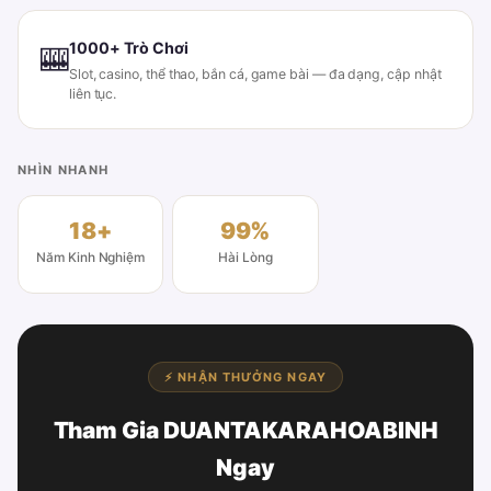
1000+ Trò Chơi
🎰
Slot, casino, thể thao, bắn cá, game bài — đa dạng, cập nhật
liên tục.
NHÌN NHANH
18+
99%
Năm Kinh Nghiệm
Hài Lòng
⚡ NHẬN THƯỞNG NGAY
Tham Gia DUANTAKARAHOABINH
Ngay