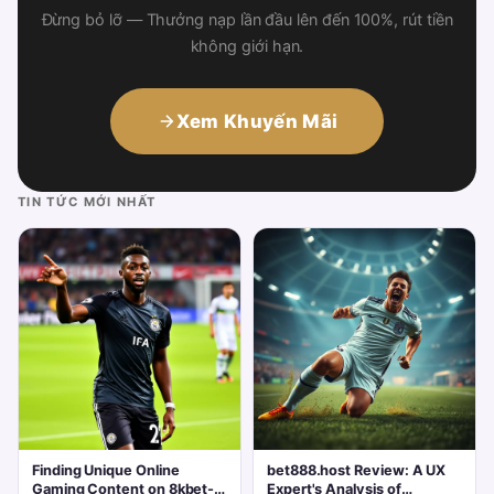
Đừng bỏ lỡ — Thưởng nạp lần đầu lên đến 100%, rút tiền
không giới hạn.
Xem Khuyến Mãi
TIN TỨC MỚI NHẤT
Finding Unique Online
bet888.host Review: A UX
Gaming Content on 8kbet-
Expert's Analysis of