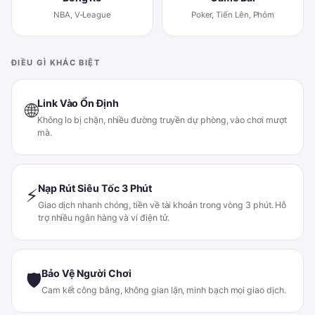
NBA, V-League
Poker, Tiến Lên, Phỏm
ĐIỀU GÌ KHÁC BIỆT
Link Vào Ổn Định
🌐
Không lo bị chặn, nhiều đường truyền dự phòng, vào chơi mượt
mà.
Nạp Rút Siêu Tốc 3 Phút
⚡
Giao dịch nhanh chóng, tiền về tài khoản trong vòng 3 phút. Hỗ
trợ nhiều ngân hàng và ví điện tử.
Bảo Vệ Người Chơi
🛡
Cam kết công bằng, không gian lận, minh bạch mọi giao dịch.