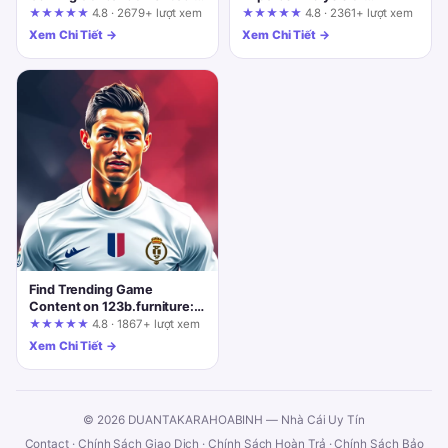
Co.com: A Risk-
Trending Game Content,
★★★★★
4.8 · 2679+ lượt xem
★★★★★
4.8 · 2361+ lượt xem
Management Review
Transparency, and Friction
Xem Chi Tiết →
Xem Chi Tiết →
Points
Find Trending Game
Content on 123b.furniture:
A UX Review of What You
★★★★★
4.8 · 1867+ lượt xem
Can Actually Verify
Xem Chi Tiết →
© 2026 DUANTAKARAHOABINH — Nhà Cái Uy Tín
Contact
·
Chính Sách Giao Dịch
·
Chính Sách Hoàn Trả
·
Chính Sách Bảo