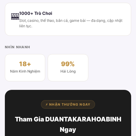
1000+ Trò Chơi
🎰
Slot, casino, thể thao, bắn cá, game bài — đa dạng, cập nhật
liên tục.
NHÌN NHANH
18+
99%
Năm Kinh Nghiệm
Hài Lòng
⚡ NHẬN THƯỞNG NGAY
Tham Gia DUANTAKARAHOABINH
Ngay