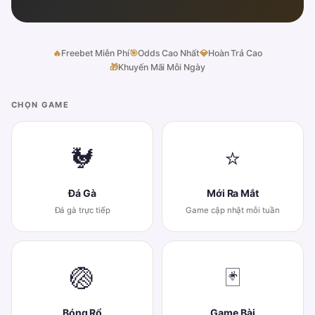
🔥
Freebet Miễn Phí
🎯
Odds Cao Nhất
💎
Hoàn Trả Cao
🎁
Khuyến Mãi Mỗi Ngày
CHỌN GAME
🐓
⭐
Đá Gà
Mới Ra Mắt
Đá gà trực tiếp
Game cập nhật mỗi tuần
🏐
🃏
Bóng Rổ
Game Bài