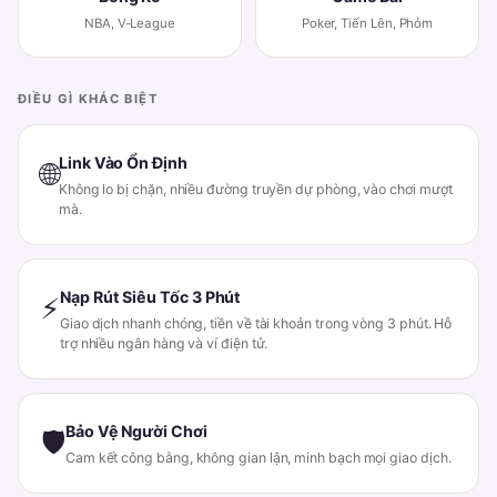
NBA, V-League
Poker, Tiến Lên, Phỏm
ĐIỀU GÌ KHÁC BIỆT
Link Vào Ổn Định
🌐
Không lo bị chặn, nhiều đường truyền dự phòng, vào chơi mượt
mà.
Nạp Rút Siêu Tốc 3 Phút
⚡
Giao dịch nhanh chóng, tiền về tài khoản trong vòng 3 phút. Hỗ
trợ nhiều ngân hàng và ví điện tử.
Bảo Vệ Người Chơi
🛡
Cam kết công bằng, không gian lận, minh bạch mọi giao dịch.