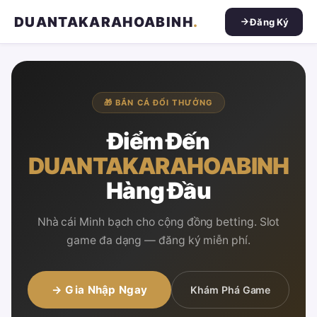
DUANTAKARAHOABINH
.
Đăng Ký
🎁 BẮN CÁ ĐỔI THƯỞNG
Điểm Đến
DUANTAKARAHOABINH
Hàng Đầu
Nhà cái Minh bạch cho cộng đồng betting. Slot
game đa dạng — đăng ký miễn phí.
→ Gia Nhập Ngay
Khám Phá Game