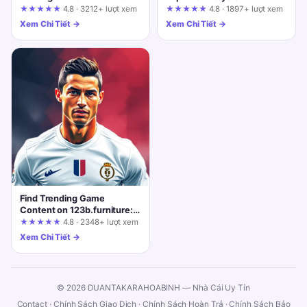
Co.com: A Risk-
Trending Game Content,
★★★★★
4.8 · 3212+ lượt xem
★★★★★
4.8 · 1897+ lượt xem
Management Review
Transparency, and Friction
Xem Chi Tiết →
Xem Chi Tiết →
Points
Find Trending Game
Content on 123b.furniture:
A UX Review of What You
★★★★★
4.8 · 2348+ lượt xem
Can Actually Verify
Xem Chi Tiết →
© 2026 DUANTAKARAHOABINH — Nhà Cái Uy Tín
Contact
·
Chính Sách Giao Dịch
·
Chính Sách Hoàn Trả
·
Chính Sách Bảo