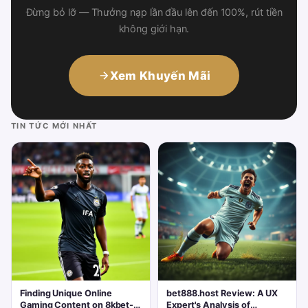
Đừng bỏ lỡ — Thưởng nạp lần đầu lên đến 100%, rút tiền
không giới hạn.
Xem Khuyến Mãi
TIN TỨC MỚI NHẤT
Finding Unique Online
bet888.host Review: A UX
Gaming Content on 8kbet-
Expert's Analysis of