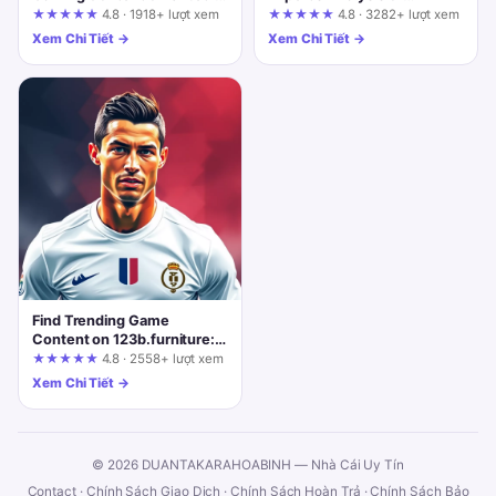
Co.com: A Risk-
Trending Game Content,
★★★★★
4.8 · 1918+ lượt xem
★★★★★
4.8 · 3282+ lượt xem
Management Review
Transparency, and Friction
Xem Chi Tiết →
Xem Chi Tiết →
Points
Find Trending Game
Content on 123b.furniture:
A UX Review of What You
★★★★★
4.8 · 2558+ lượt xem
Can Actually Verify
Xem Chi Tiết →
© 2026 DUANTAKARAHOABINH — Nhà Cái Uy Tín
Contact
·
Chính Sách Giao Dịch
·
Chính Sách Hoàn Trả
·
Chính Sách Bảo