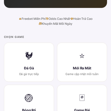
🔥
Freebet Miễn Phí
🎯
Odds Cao Nhất
💎
Hoàn Trả Cao
🎁
Khuyến Mãi Mỗi Ngày
CHỌN GAME
🐓
⭐
Đá Gà
Mới Ra Mắt
Đá gà trực tiếp
Game cập nhật mỗi tuần
🏐
🃏
Bóng Rổ
Game Bài