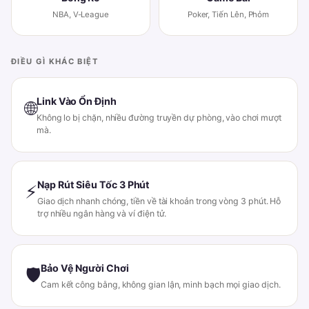
NBA, V-League
Poker, Tiến Lên, Phỏm
ĐIỀU GÌ KHÁC BIỆT
Link Vào Ổn Định
🌐
Không lo bị chặn, nhiều đường truyền dự phòng, vào chơi mượt
mà.
Nạp Rút Siêu Tốc 3 Phút
⚡
Giao dịch nhanh chóng, tiền về tài khoản trong vòng 3 phút. Hỗ
trợ nhiều ngân hàng và ví điện tử.
Bảo Vệ Người Chơi
🛡
Cam kết công bằng, không gian lận, minh bạch mọi giao dịch.