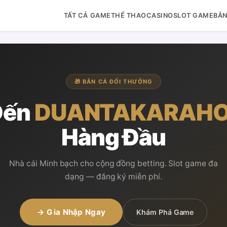
TẤT CẢ GAME
THỂ THAO
CASINO
SLOT GAME
BẮN
🎁 BẮN CÁ ĐỔI THƯỞNG
Đến
DUANTAKARAHO
Hàng Đầu
Nhà cái Minh bạch cho cộng đồng betting. Slot game đa
dạng — đăng ký miễn phí.
→ Gia Nhập Ngay
Khám Phá Game