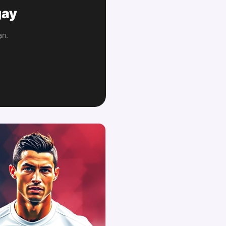
gay
ạn.