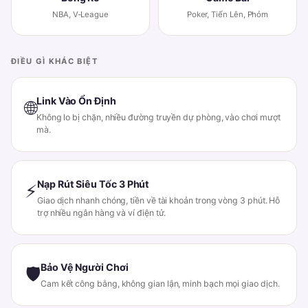
NBA, V-League
Poker, Tiến Lên, Phỏm
ĐIỀU GÌ KHÁC BIỆT
Link Vào Ổn Định
🌐
Không lo bị chặn, nhiều đường truyền dự phòng, vào chơi mượt
mà.
Nạp Rút Siêu Tốc 3 Phút
⚡
Giao dịch nhanh chóng, tiền về tài khoản trong vòng 3 phút. Hỗ
trợ nhiều ngân hàng và ví điện tử.
Bảo Vệ Người Chơi
🛡
Cam kết công bằng, không gian lận, minh bạch mọi giao dịch.