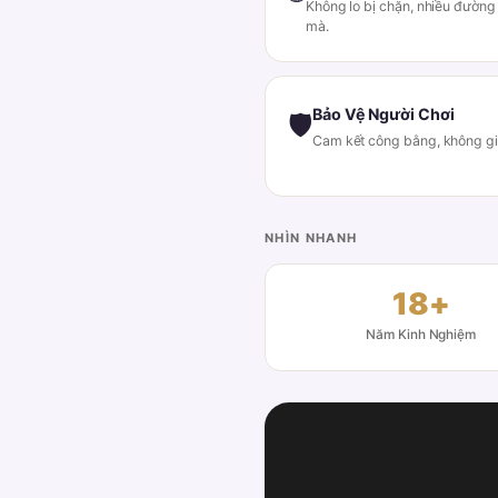
Không lo bị chặn, nhiều đường
mà.
Bảo Vệ Người Chơi
🛡
Cam kết công bằng, không gia
NHÌN NHANH
18+
Năm Kinh Nghiệm