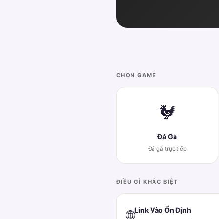
CHỌN GAME
🐓
Đá Gà
Đá gà trực tiếp
ĐIỀU GÌ KHÁC BIỆT
Link Vào Ổn Định
🌐