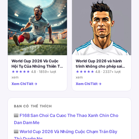
World Cup 2026 Và Cuộc
World Cup 2026 và hành
Hội Tụ Của Những Thiên Tài
trình không cho phép sai
Sân Cỏ
lầm: Cuộc chơi của những
★★★★★
4.8 · 1859+ lượt
★★★★★
4.8 · 2337+ lượt
kẻ mạnh nhất
xem
xem
Xem Chi Tiết →
Xem Chi Tiết →
BẠN CÓ THỂ THÍCH
🎰
F168 San Choi Ca Cuoc The Thao Xanh Chin Cho
Dan Dam Me
🎰
World Cup 2026 Và Những Cuộc Chạm Trán Đầy
Thù Duyên Nợ