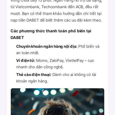
vòng chưa đầy 15 phút. Ngân hàng hỗ trợ đa dạng,
từ Vietcombank, Techcombank đến ACB, đều rất
mượt. Bạn có thể tham khảo hướng dẫn chi tiết tại
nạp tiền DABET để biết thêm các ưu đãi kèm theo.
Các phương thức thanh toán phổ biến tại
DABET
Chuyển khoản ngân hàng nội địa:
Phổ biến và
an toàn nhất.
Ví điện tử:
Momo, ZaloPay, ViettelPay – cực
nhanh cho dân công nghệ.
Thẻ cào điện thoại:
Dành cho ai không có tài
khoản ngân hàng.