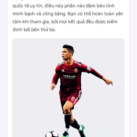
quốc tế uy tín, điều này phần nào đảm bảo tính
minh bạch và công bằng. Bạn có thể hoàn toàn yên
tâm khi tham gia, bởi mọi kết quả đều được kiểm
định bởi bên thứ ba.