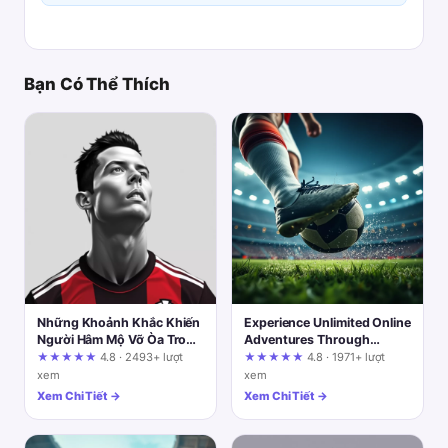
Bạn Có Thể Thích
Những Khoảnh Khắc Khiến
Experience Unlimited Online
Người Hâm Mộ Vỡ Òa Trong
Adventures Through
Thế Giới Game Bài Đổi
23winer.com: A UX Review
★★★★★
4.8 · 2493+ lượt
★★★★★
4.8 · 1971+ lượt
Thưởng
xem
xem
Xem Chi Tiết →
Xem Chi Tiết →