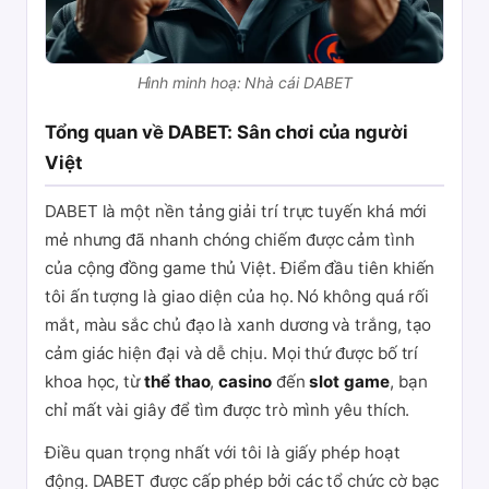
Hình minh hoạ: Nhà cái DABET
Tổng quan về DABET: Sân chơi của người
Việt
DABET là một nền tảng giải trí trực tuyến khá mới
mẻ nhưng đã nhanh chóng chiếm được cảm tình
của cộng đồng game thủ Việt. Điểm đầu tiên khiến
tôi ấn tượng là giao diện của họ. Nó không quá rối
mắt, màu sắc chủ đạo là xanh dương và trắng, tạo
cảm giác hiện đại và dễ chịu. Mọi thứ được bố trí
khoa học, từ
thể thao
,
casino
đến
slot game
, bạn
chỉ mất vài giây để tìm được trò mình yêu thích.
Điều quan trọng nhất với tôi là giấy phép hoạt
động. DABET được cấp phép bởi các tổ chức cờ bạc