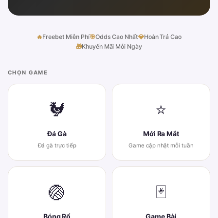
🔥
Freebet Miễn Phí
🎯
Odds Cao Nhất
💎
Hoàn Trả Cao
🎁
Khuyến Mãi Mỗi Ngày
CHỌN GAME
🐓
⭐
Đá Gà
Mới Ra Mắt
Đá gà trực tiếp
Game cập nhật mỗi tuần
🏐
🃏
Bóng Rổ
Game Bài