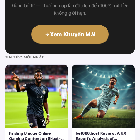
Đừng bỏ lỡ — Thưởng nạp lần đầu lên đến 100%, rút tiền
không giới hạn.
Xem Khuyến Mãi
TIN TỨC MỚI NHẤT
Finding Unique Online
bet888.host Review: A UX
Gaming Content on 8kbet-
Expert's Analysis of