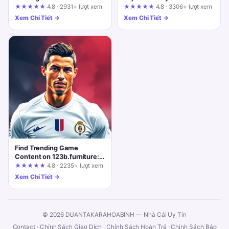
Co.com: A Risk-
Trending Game Content,
★★★★★
4.8 · 2931+ lượt xem
★★★★★
4.8 · 3306+ lượt xem
Management Review
Transparency, and Friction
Xem Chi Tiết →
Xem Chi Tiết →
Points
Find Trending Game
Content on 123b.furniture:
A UX Review of What You
★★★★★
4.8 · 2235+ lượt xem
Can Actually Verify
Xem Chi Tiết →
© 2026 DUANTAKARAHOABINH — Nhà Cái Uy Tín
Contact
·
Chính Sách Giao Dịch
·
Chính Sách Hoàn Trả
·
Chính Sách Bảo