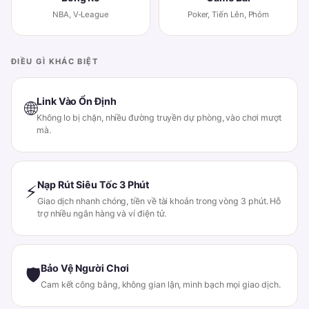
NBA, V-League
Poker, Tiến Lên, Phỏm
ĐIỀU GÌ KHÁC BIỆT
Link Vào Ổn Định
🌐
Không lo bị chặn, nhiều đường truyền dự phòng, vào chơi mượt
mà.
Nạp Rút Siêu Tốc 3 Phút
⚡
Giao dịch nhanh chóng, tiền về tài khoản trong vòng 3 phút. Hỗ
trợ nhiều ngân hàng và ví điện tử.
Bảo Vệ Người Chơi
🛡
Cam kết công bằng, không gian lận, minh bạch mọi giao dịch.