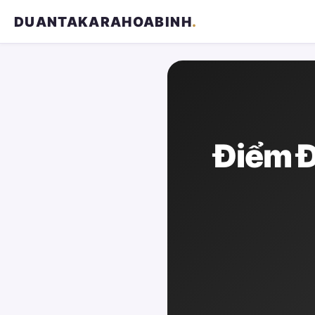
DUANTAKARAHOABINH
.
Điểm 