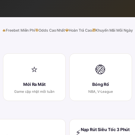
🔥
Freebet Miễn Phí
🎯
Odds Cao Nhất
💎
Hoàn Trả Cao
🎁
Khuyến Mãi Mỗi Ngày
⭐
🏐
Mới Ra Mắt
Bóng Rổ
Game cập nhật mỗi tuần
NBA, V-League
Nạp Rút Siêu Tốc 3 Phút
⚡