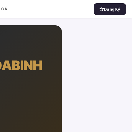
Đăng Ký
 CÁ
ABINH