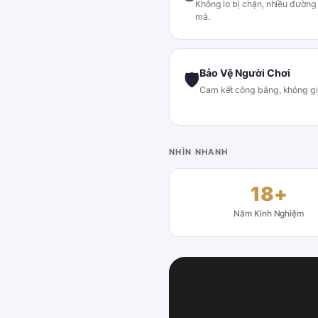
Không lo bị chặn, nhiều đường
mà.
Bảo Vệ Người Chơi
🛡
Cam kết công bằng, không gia
NHÌN NHANH
18+
Năm Kinh Nghiệm