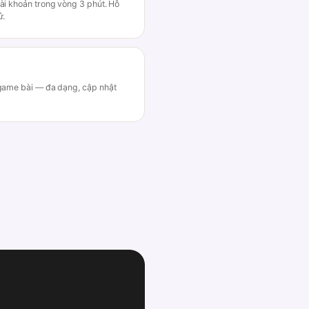
tài khoản trong vòng 3 phút. Hỗ
ử.
, game bài — đa dạng, cập nhật