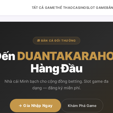
TẤT CẢ GAME
THỂ THAO
CASINO
SLOT GAME
BẮN
🎁 BẮN CÁ ĐỔI THƯỞNG
Đến
DUANTAKARAHO
Hàng Đầu
Nhà cái Minh bạch cho cộng đồng betting. Slot game đa
dạng — đăng ký miễn phí.
→ Gia Nhập Ngay
Khám Phá Game