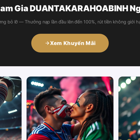
am Gia DUANTAKARAHOABINH N
ng bỏ lỡ — Thưởng nạp lần đầu lên đến 100%, rút tiền không giới h
Xem Khuyến Mãi