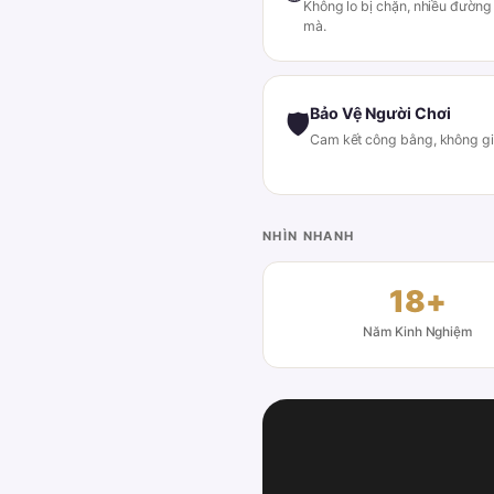
Không lo bị chặn, nhiều đường
mà.
Bảo Vệ Người Chơi
🛡
Cam kết công bằng, không gia
NHÌN NHANH
18+
Năm Kinh Nghiệm