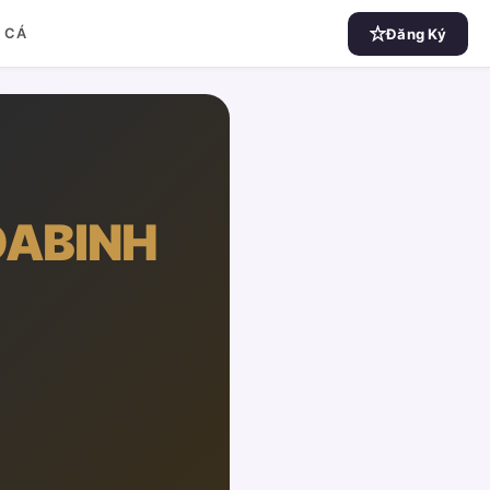
Đăng Ký
 CÁ
ABINH