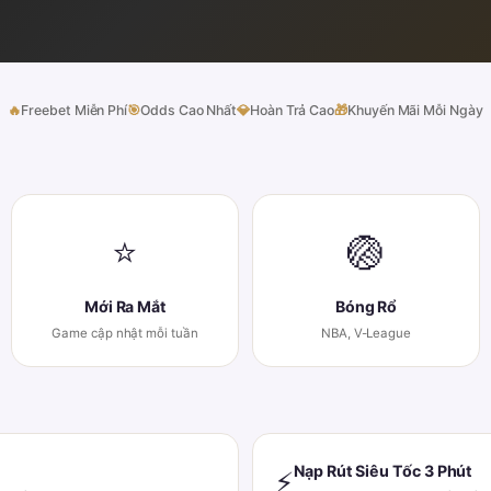
🔥
Freebet Miễn Phí
🎯
Odds Cao Nhất
💎
Hoàn Trả Cao
🎁
Khuyến Mãi Mỗi Ngày
⭐
🏐
Mới Ra Mắt
Bóng Rổ
Game cập nhật mỗi tuần
NBA, V-League
Nạp Rút Siêu Tốc 3 Phút
⚡