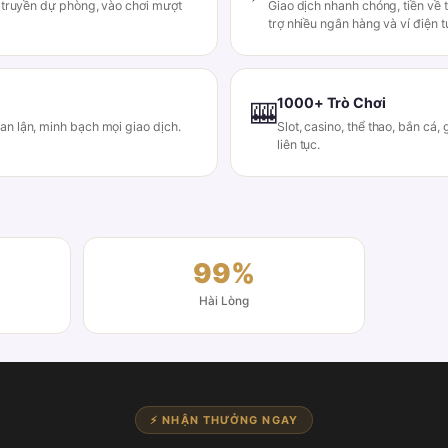
 truyền dự phòng, vào chơi mượt
Giao dịch nhanh chóng, tiền về 
trợ nhiều ngân hàng và ví điện t
1000+ Trò Chơi
🎰
n lận, minh bạch mọi giao dịch.
Slot, casino, thể thao, bắn cá
liên tục.
99%
Hài Lòng
⚡ NHẬN THƯỞNG NGAY