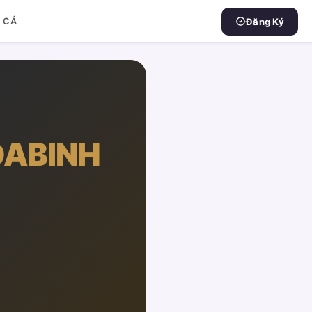
Đăng Ký
 CÁ
ABINH