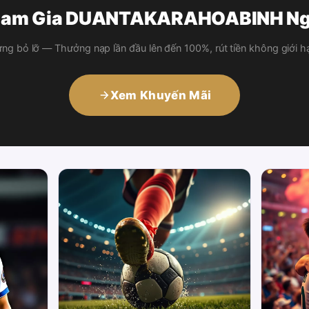
am Gia DUANTAKARAHOABINH N
ng bỏ lỡ — Thưởng nạp lần đầu lên đến 100%, rút tiền không giới h
Xem Khuyến Mãi