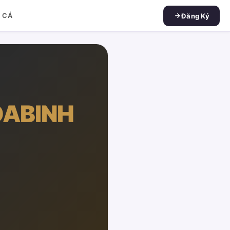
Đăng Ký
 CÁ
ABINH