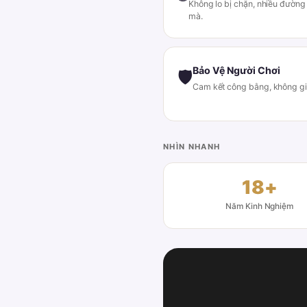
Không lo bị chặn, nhiều đường
mà.
Bảo Vệ Người Chơi
🛡
Cam kết công bằng, không gia
NHÌN NHANH
18+
Năm Kinh Nghiệm