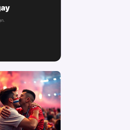
gay
ạn.