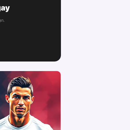
gay
ạn.