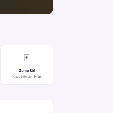
🃏
Game Bài
Poker, Tiến Lên, Phỏm