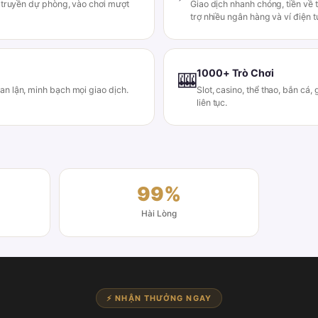
 truyền dự phòng, vào chơi mượt
Giao dịch nhanh chóng, tiền về 
trợ nhiều ngân hàng và ví điện t
1000+ Trò Chơi
🎰
n lận, minh bạch mọi giao dịch.
Slot, casino, thể thao, bắn cá
liên tục.
99%
Hài Lòng
⚡ NHẬN THƯỞNG NGAY