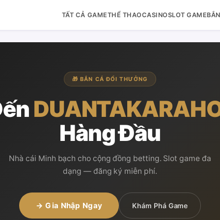
TẤT CẢ GAME
THỂ THAO
CASINO
SLOT GAME
BẮN
🎁 BẮN CÁ ĐỔI THƯỞNG
Đến
DUANTAKARAHO
Hàng Đầu
Nhà cái Minh bạch cho cộng đồng betting. Slot game đa
dạng — đăng ký miễn phí.
→ Gia Nhập Ngay
Khám Phá Game