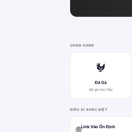
CHỌN GAME
🐓
Đá Gà
Đá gà trực tiếp
ĐIỀU GÌ KHÁC BIỆT
Link Vào Ổn Định
🌐