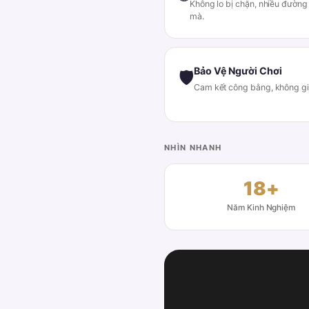
Không lo bị chặn, nhiều đường
mà.
Bảo Vệ Người Chơi
🛡
Cam kết công bằng, không gia
NHÌN NHANH
18+
Năm Kinh Nghiệm