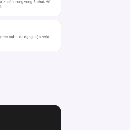
tài khoản trong vòng 3 phút. Hỗ
ử.
, game bài — đa dạng, cập nhật