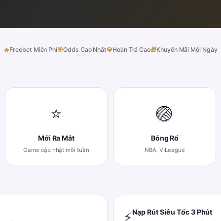
🔥
Freebet Miễn Phí
🎯
Odds Cao Nhất
💎
Hoàn Trả Cao
🎁
Khuyến Mãi Mỗi Ngày
⭐
🏐
Mới Ra Mắt
Bóng Rổ
Game cập nhật mỗi tuần
NBA, V-League
Nạp Rút Siêu Tốc 3 Phút
⚡