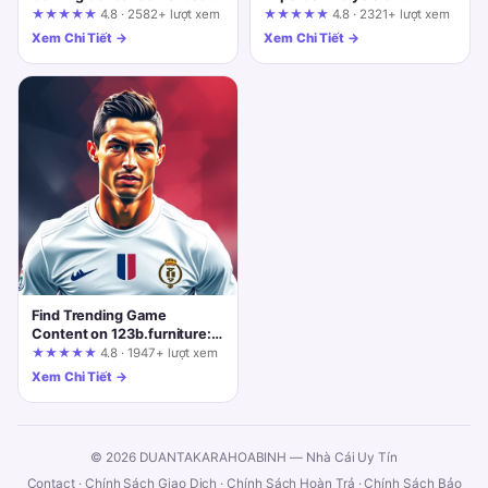
Co.com: A Risk-
Trending Game Content,
★★★★★
4.8 · 2582+ lượt xem
★★★★★
4.8 · 2321+ lượt xem
Management Review
Transparency, and Friction
Xem Chi Tiết →
Xem Chi Tiết →
Points
Find Trending Game
Content on 123b.furniture:
A UX Review of What You
★★★★★
4.8 · 1947+ lượt xem
Can Actually Verify
Xem Chi Tiết →
© 2026 DUANTAKARAHOABINH — Nhà Cái Uy Tín
Contact
·
Chính Sách Giao Dịch
·
Chính Sách Hoàn Trả
·
Chính Sách Bảo