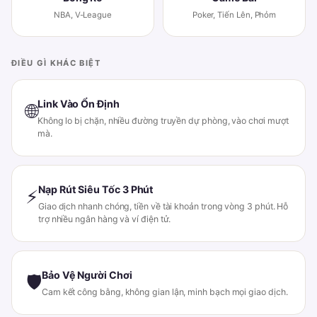
NBA, V-League
Poker, Tiến Lên, Phỏm
ĐIỀU GÌ KHÁC BIỆT
Link Vào Ổn Định
🌐
Không lo bị chặn, nhiều đường truyền dự phòng, vào chơi mượt
mà.
Nạp Rút Siêu Tốc 3 Phút
⚡
Giao dịch nhanh chóng, tiền về tài khoản trong vòng 3 phút. Hỗ
trợ nhiều ngân hàng và ví điện tử.
Bảo Vệ Người Chơi
🛡
Cam kết công bằng, không gian lận, minh bạch mọi giao dịch.