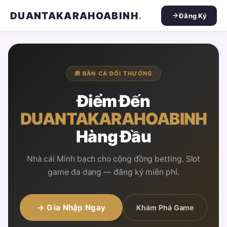
DUANTAKARAHOABINH
.
Đăng Ký
🎁 BẮN CÁ ĐỔI THƯỞNG
Điểm Đến
DUANTAKARAHOABINH
Hàng Đầu
Nhà cái Minh bạch cho cộng đồng betting. Slot
game đa dạng — đăng ký miễn phí.
→ Gia Nhập Ngay
Khám Phá Game