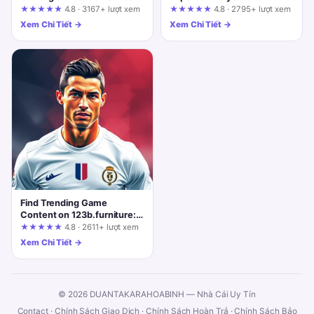
Co.com: A Risk-
Trending Game Content,
★★★★★
4.8 · 3167+ lượt xem
★★★★★
4.8 · 2795+ lượt xem
Management Review
Transparency, and Friction
Xem Chi Tiết →
Xem Chi Tiết →
Points
Find Trending Game
Content on 123b.furniture:
A UX Review of What You
★★★★★
4.8 · 2611+ lượt xem
Can Actually Verify
Xem Chi Tiết →
© 2026 DUANTAKARAHOABINH — Nhà Cái Uy Tín
Contact
·
Chính Sách Giao Dịch
·
Chính Sách Hoàn Trả
·
Chính Sách Bảo