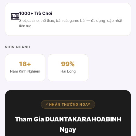
1000+ Trò Chơi
🎰
Slot, casino, thể thao, bắn cá, game bài — đa dạng, cập nhật
liên tục.
NHÌN NHANH
18+
99%
Năm Kinh Nghiệm
Hài Lòng
⚡ NHẬN THƯỞNG NGAY
Tham Gia DUANTAKARAHOABINH
Ngay