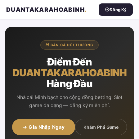
DUANTAKARAHOABINH
.
Đăng Ký
🎁 BẮN CÁ ĐỔI THƯỞNG
Điểm Đến
DUANTAKARAHOABINH
Hàng Đầu
Nhà cái Minh bạch cho cộng đồng betting. Slot
game đa dạng — đăng ký miễn phí.
→ Gia Nhập Ngay
Khám Phá Game