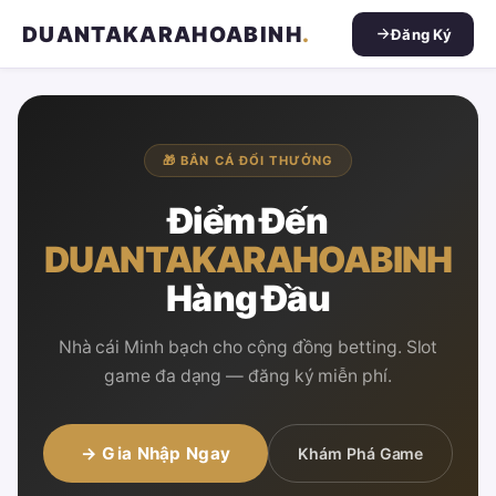
DUANTAKARAHOABINH
.
Đăng Ký
🎁 BẮN CÁ ĐỔI THƯỞNG
Điểm Đến
DUANTAKARAHOABINH
Hàng Đầu
Nhà cái Minh bạch cho cộng đồng betting. Slot
game đa dạng — đăng ký miễn phí.
→ Gia Nhập Ngay
Khám Phá Game