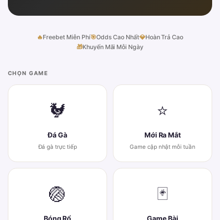
🔥
Freebet Miễn Phí
🎯
Odds Cao Nhất
💎
Hoàn Trả Cao
🎁
Khuyến Mãi Mỗi Ngày
CHỌN GAME
🐓
⭐
Đá Gà
Mới Ra Mắt
Đá gà trực tiếp
Game cập nhật mỗi tuần
🏐
🃏
Bóng Rổ
Game Bài