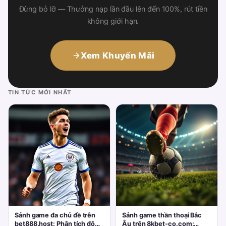
Đừng bỏ lỡ — Thưởng nạp lần đầu lên đến 100%, rút tiền
không giới hạn.
Xem Khuyến Mãi
TIN TỨC MỚI NHẤT
Sảnh game đa chủ đề trên
Sảnh game thần thoại Bắc
bet888.host: Phân tích độ
Âu trên 8kbet-co.com: