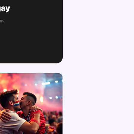
gay
ạn.