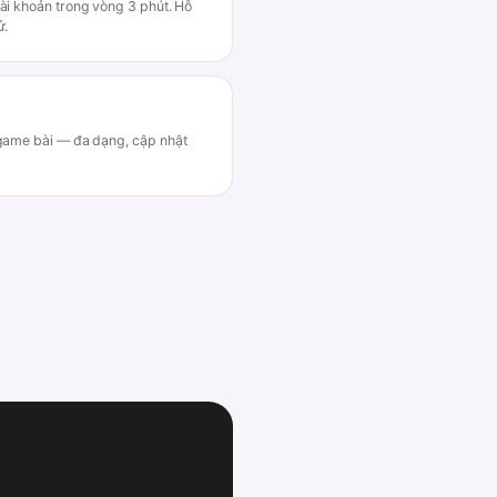
tài khoản trong vòng 3 phút. Hỗ
ử.
, game bài — đa dạng, cập nhật