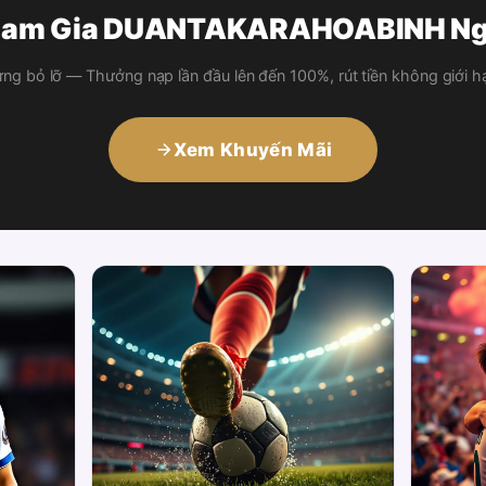
am Gia DUANTAKARAHOABINH N
ng bỏ lỡ — Thưởng nạp lần đầu lên đến 100%, rút tiền không giới h
Xem Khuyến Mãi