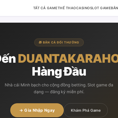
TẤT CẢ GAME
THỂ THAO
CASINO
SLOT GAME
BẮN
🎁 BẮN CÁ ĐỔI THƯỞNG
Đến
DUANTAKARAHO
Hàng Đầu
Nhà cái Minh bạch cho cộng đồng betting. Slot game đa
dạng — đăng ký miễn phí.
→ Gia Nhập Ngay
Khám Phá Game