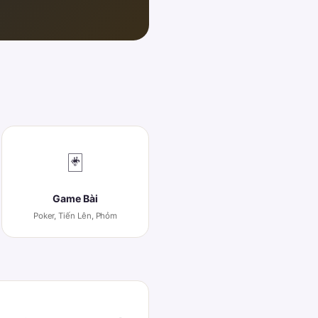
🃏
Game Bài
Poker, Tiến Lên, Phỏm